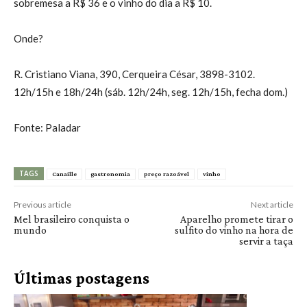
sobremesa a R$ 36 e o vinho do dia a R$ 10.
Onde?
R. Cristiano Viana, 390, Cerqueira César, 3898-3102.
12h/15h e 18h/24h (sáb. 12h/24h, seg. 12h/15h, fecha dom.)
Fonte: Paladar
TAGS
Canaille
gastronomia
preço razoável
vinho
Previous article
Next article
Mel brasileiro conquista o
Aparelho promete tirar o
mundo
sulfito do vinho na hora de
servir a taça
Últimas postagens