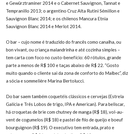
e Gewürztraminer 2014 e o Cabernet Sauvignon, Tannat e
Tempranillo 2013; o argentino Cruz Alta Rutini Sémillon e
Sauvignon Blanc 2014; e os chilenos Mancura Etnia
Sauvignon Blanc 2014 e Merlot 2014.
O bar – cujo nome é traduzido do francês como canalha, ou
bon vivant, ou criança malandrinha e até cozinha simples –
tem carta com foco no custo-benefício: 60 rótulos, grande
parte a menos de R$ 100 e taças abaixo de R$ 22. “Gosto
muito quando o cliente sai da zona de conforto do Malbec”, diz
a sócia e sommelière Marina Bertolucci.
Do bar saem também coquetéis clássicos e cervejas (Estrela
Galícia e Três Lobos de trigo, IPA e American). Para beliscar,
há croquetas de brie com chutney de manga (R$ 18), vol-au-
vent de cogumelos (R$ 18) e pastel de filo de queijo e boeuf
bourguignon (R$ 19). O executivo tem entrada, prato e