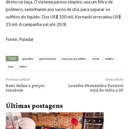
direto na taça. O sistema parece simples: usa um filtro de
polímero, semelhante aos sacos de chá, para separar os
sulfitos do líquido. Dos US$ 100 mil, Kornacki arrecadou US$
25 mil. A campanha vai até 20/8.
Fonte: Paladar
TAGS
aparelho
gastronomia
remoção de sulfito
servir
sulfito
taça
vinho
Previous article
Next article
Bons vinhos a preços
Lourdes Hernández-Fuentes
razoáveis
está de volta a SP
Últimas postagens