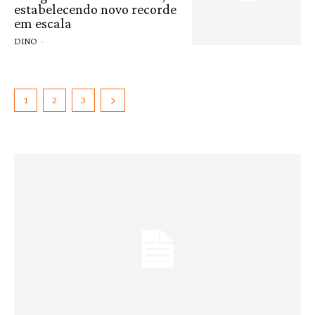
estabelecendo novo recorde
em escala
DINO
-
1
2
3