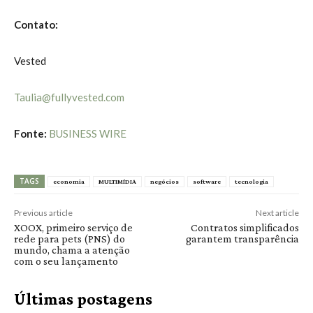
Contato:
Vested
Taulia@fullyvested.com
Fonte:
BUSINESS WIRE
TAGS
economia
MULTIMÍDIA
negócios
software
tecnologia
Previous article
Next article
XOOX, primeiro serviço de
Contratos simplificados
rede para pets (PNS) do
garantem transparência
mundo, chama a atenção
com o seu lançamento
Últimas postagens