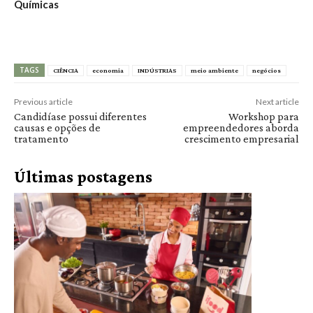
Químicas
TAGS
CIÊNCIA
economia
INDÚSTRIAS
meio ambiente
negócios
Previous article
Next article
Candidíase possui diferentes
Workshop para
causas e opções de
empreendedores aborda
tratamento
crescimento empresarial
Últimas postagens