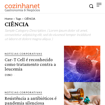
Home
Tags
CIÊNCIA
CIÊNCIA
Sample Category Description. ( Lorem ipsum dolor sit amet,
consectetur adipisicing elit, sed do eiusmod tempor incididunt
ut labore et dolore magna aliqua. )
NOTÍCIAS CORPORATIVAS
Car-T Cell é reconhecido
como tratamento contra a
leucemia
DINO
-
NOTÍCIAS CORPORATIVAS
Resistência a antibióticos é
pandemia silenciosa