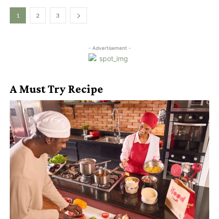
1
2
3
- Advertisement -
A Must Try Recipe