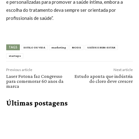
e personalizadas para promover a saúde íntima, embora a
escolha do tratamento deva sempre ser orientada por
profissionais de saúde”.
TAGS
ESTILO DE VIDA
marketing
MODA
SAÚDE E BEM-ESTAR
startups
Previous article
Next article
Laser Fotona faz Congresso
Estudo aponta que indústria
para comemorar 60 anos da
do cloro deve crescer
marca
Últimas postagens