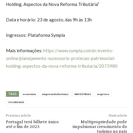
Holding. Aspectos da Nova Reforma Tributária”
Data e horário: 23 de agosto, das 9h às 13h
Ingressos: Plataforma Sympla
Mais informações:
https://www.sympla.com.br/evento-
online/planejamento-sucessorio-protecao-patrimonial-
holding-aspectos-da-nova-reforma-tributaria/2075980
TAGS
economia
empreendedorismo
INDÚSTRIAS
negócios
SOCIEDADE
Previous article
Next article
Portugal terá bilhete único
Multipropriedade pode
até o fim de 2023
impulsionar crescimento do
turismo no país