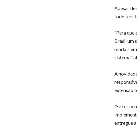
Apesar de 
todo territ
“Para que 
Brasil um 
modais em 
sistema”, a
A novidade
responsáve
extensão te
“Se for ac
implementa
entregue à