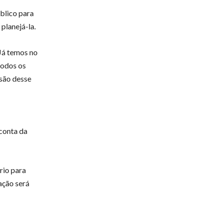
blico para
 planejá-la.
 Já temos no
todos os
nsão desse
 conta da
rio para
ação será