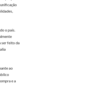
 unificação
lidades,
do o país.
nalmente
 ser feito da
alia
hante ao
úblico
 compra e a