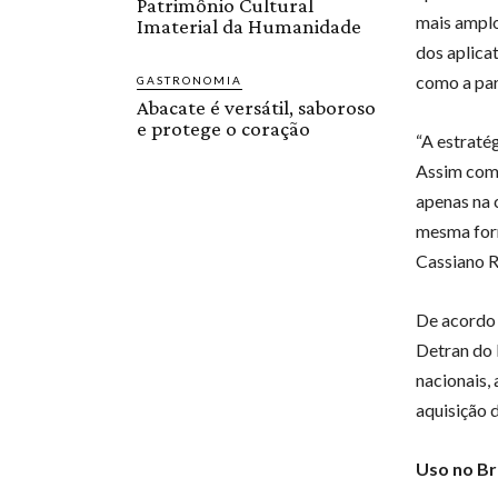
Patrimônio Cultural
mais ampl
Imaterial da Humanidade
dos aplica
como a par
GASTRONOMIA
Abacate é versátil, saboroso
e protege o coração
“A estraté
Assim como
apenas na c
mesma form
Cassiano R
De acordo 
Detran do 
nacionais, 
aquisição d
Uso no Br