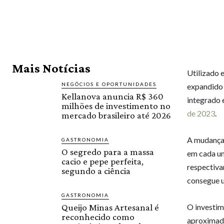
Mais Notícias
Utilizado e
NEGÓCIOS E OPORTUNIDADES
expandido 
Kellanova anuncia R$ 360
integrado 
milhões de investimento no
de 2023
.
mercado brasileiro até 2026
A mudança 
GASTRONOMIA
O segredo para a massa
em cada um
cacio e pepe perfeita,
respectiva
segundo a ciência
consegue u
GASTRONOMIA
Queijo Minas Artesanal é
O investim
reconhecido como
aproxima