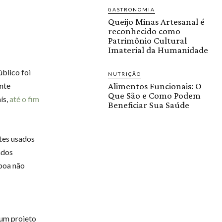
GASTRONOMIA
Queijo Minas Artesanal é
reconhecido como
Patrimônio Cultural
Imaterial da Humanidade
úblico foi
NUTRIÇÃO
ente
Alimentos Funcionais: O
Que São e Como Podem
ís,
até o fim
Beneficiar Sua Saúde
etes usados
ados
sboa não
 um projeto