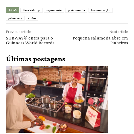
TAGS
Casa Valduga
espumante
gastronomia
harmonização
primavera
vinho
Previous article
Next article
SUBWAY® entra para o
Pequena salumeria abre em
Guinness World Records
Pinheiros
Últimas postagens