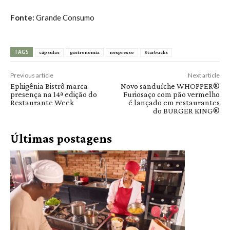
Fonte:
Grande Consumo
TAGS
cápsulas
gastronomia
nespresso
Starbucks
Previous article
Next article
Ephigênia Bistrô marca
Novo sanduíche WHOPPER®
presença na 14ª edição do
Furiosaço com pão vermelho
Restaurante Week
é lançado em restaurantes
do BURGER KING®
Últimas postagens