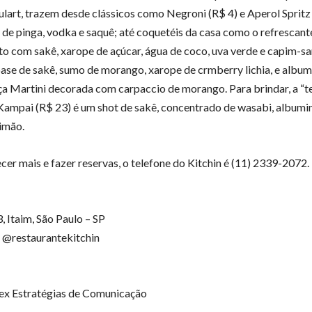
lart, trazem desde clássicos como Negroni (R$ 4) e Aperol Spritz
s de pinga, vodka e saquê; até coquetéis da casa como o refrescan
ito com sakê, xarope de açúcar, água de coco, uva verde e capim-s
base de sakê, sumo de morango, xarope de crmberry lichia, e album
a Martini decorada com carpaccio de morango. Para brindar, a “t
Kampai (R$ 23) é um shot de sakê, concentrado de wasabi, albumi
limão.
cer mais e fazer reservas, o telefone do Kitchin é (11) 2339-2072.
3, Itaim, São Paulo – SP
 @restaurantekitchin
ex Estratégias de Comunicação