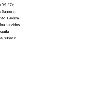
 (R$ 27);
te Samurai
anto; Gueixa
ina servidos
equila
na, sumo e