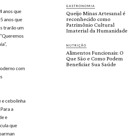
GASTRONOMIA
14 anos que
Queijo Minas Artesanal é
reconhecido como
15 anos que
Patrimônio Cultural
os trarão um
Imaterial da Humanidade
. “Queremos
ia”,
NUTRIÇÃO
Alimentos Funcionais: O
Que São e Como Podem
Beneficiar Sua Saúde
 moderno com
es
 e cebolinha
 Para a
de e
ícula que
 barman