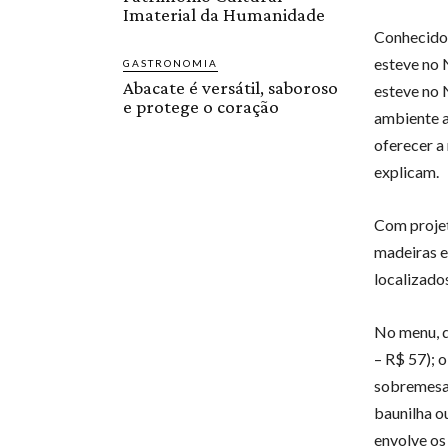
Imaterial da Humanidade
Conhecido 
esteve no 
GASTRONOMIA
Abacate é versátil, saboroso
esteve no 
e protege o coração
ambiente a
oferecer a
explicam.
Com projet
madeiras e
localizado
No menu, d
– R$ 57); 
sobremesa,
baunilha ou
envolve os