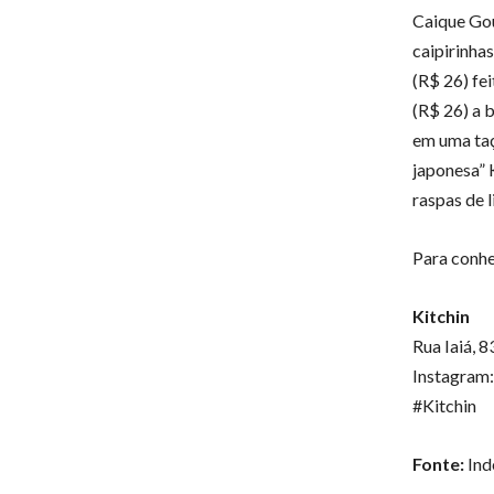
Caique Gou
caipirinha
(R$ 26) fe
(R$ 26) a 
em uma taç
japonesa” 
raspas de 
Para conhe
Kitchin
Rua Iaiá, 8
Instagram:
#Kitchin
Fonte:
Ind