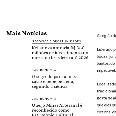
Mais Notícias
A região d
NEGÓCIOS E OPORTUNIDADES
Kellanova anuncia R$ 360
Liderado p
milhões de investimento no
Souza; jun
mercado brasileiro até 2026
Santos, do 
impecável.
GASTRONOMIA
O segredo para a massa
cacio e pepe perfeita,
Localizado
segundo a ciência
tradiciona
gosta de a
GASTRONOMIA
Queijo Minas Artesanal é
que eles q
reconhecido como
cozinha, c
Patrimônio Cultural