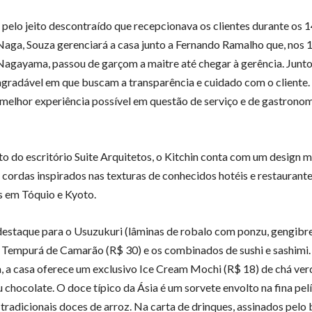
pelo jeito descontraído que recepcionava os clientes durante os 
Naga, Souza gerenciará a casa junto a Fernando Ramalho que, nos 
Nagayama, passou de garçom a maitre até chegar à gerência. Junt
gradável em que buscam a transparência e cuidado com o cliente
 melhor experiência possível em questão de serviço e de gastronom
o do escritório Suite Arquitetos, o Kitchin conta com um design
 cordas inspirados nas texturas de conhecidos hotéis e restaurant
s em Tóquio e Kyoto.
estaque para o Usuzukuri (lâminas de robalo com ponzu, gengibre
o Tempurá de Camarão (R$ 30) e os combinados de sushi e sashimi.
 a casa oferece um exclusivo Ice Cream Mochi (R$ 18) de chá ver
 chocolate. O doce típico da Ásia é um sorvete envolto na fina pel
 tradicionais doces de arroz. Na carta de drinques, assinados pelo