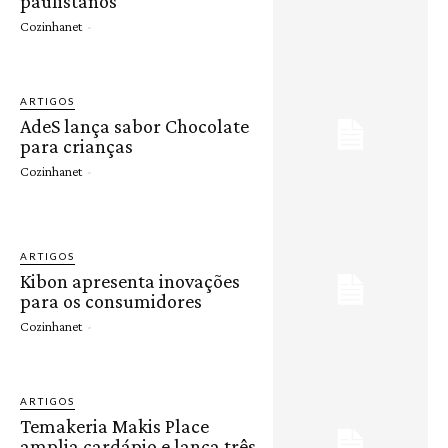
paulistanos
Cozinhanet
-
ARTIGOS
AdeS lança sabor Chocolate
para crianças
Cozinhanet
-
ARTIGOS
Kibon apresenta inovações
para os consumidores
Cozinhanet
-
ARTIGOS
Temakeria Makis Place
amplia cardápio e lança três