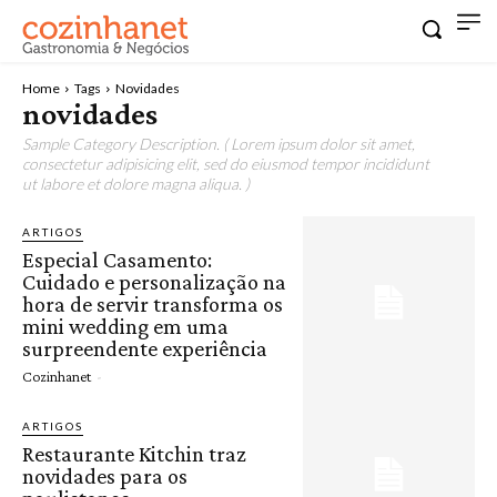
Home
Tags
Novidades
novidades
Sample Category Description. ( Lorem ipsum dolor sit amet,
consectetur adipisicing elit, sed do eiusmod tempor incididunt
ut labore et dolore magna aliqua. )
ARTIGOS
Especial Casamento:
Cuidado e personalização na
hora de servir transforma os
mini wedding em uma
surpreendente experiência
Cozinhanet
-
ARTIGOS
Restaurante Kitchin traz
novidades para os