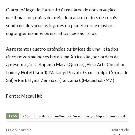
O arquipélago do Bazaruto é uma área de conservação
marítima com praias de areia dourada e recifes de corais,
sendo um dos poucos lugares do planeta onde existem
dugongos, mamíferos marinhos que são raros.
As restantes quatro estâncias turísticas de uma lista dos
cinco novos melhores hotéis em África são, por ordem de
apresentação, a Angama Mara (Quénia), Elma Arts Complex
Luxury Hotel (Israel), Makanyi Private Game Lodge (África do
Sul) e Park Hyatt Zanzibar (Tanzânia). (Macauhub/MZ)
Fonte:
MacauHub
TAGS
África
hotelaria
melhor novo hotel
Moçambique
novo hotel
Previous article
Next article