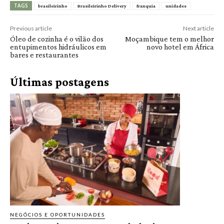
TAGS
brasileirinho
Brasileirinho Delivery
franquia
unidades
Previous article
Next article
Óleo de cozinha é o vilão dos
Moçambique tem o melhor
entupimentos hidráulicos em
novo hotel em África
bares e restaurantes
Últimas postagens
NEGÓCIOS E OPORTUNIDADES