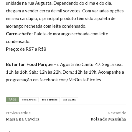
unidade na rua Augusta. Dependendo do clima e do dia,
chegam a vender cerca de mil sorvetes. Com variadas opções
em seu cardápio, o principal produto têm sido a paleta de
morango recheada com leite condensado.
Carro-chefe:
Paleta de morango recheada com leite
condensado.
Preço:
de R$7 a R$8
Butantan Food Parque –
r. Agostinho Cantu, 47. Seg. a sex.:
11h às 16h. Sáb.: 12h às 22h. Dom.: 12h às 19h. Acompanhe a
programação em facebook.com/MeGustaPicoles
TAGS
food truck
food trucks
Me Gusta
Previous article
Next article
Massa na Caveira
Rolando Massinha