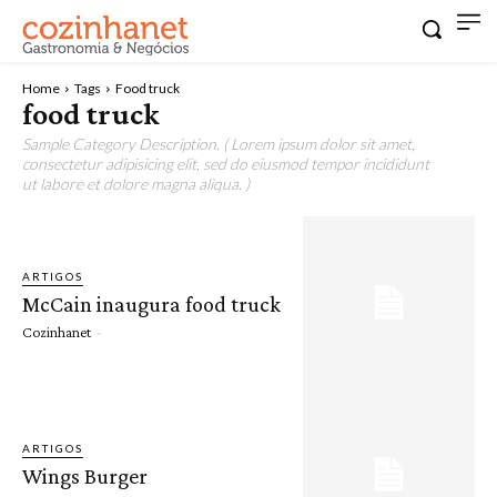
Home
Tags
Food truck
food truck
Sample Category Description. ( Lorem ipsum dolor sit amet,
consectetur adipisicing elit, sed do eiusmod tempor incididunt
ut labore et dolore magna aliqua. )
ARTIGOS
McCain inaugura food truck
Cozinhanet
-
ARTIGOS
Wings Burger