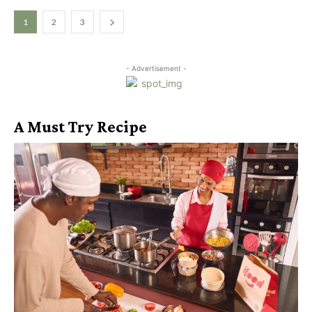
1
2
3
- Advertisement -
A Must Try Recipe