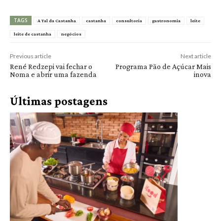
TAGS
A Tal da Castanha
castanha
consultoria
gastronomia
leite
leite de castanha
negócios
Previous article
Next article
René Redzepi vai fechar o
Programa Pão de Açúcar Mais
Noma e abrir uma fazenda
inova
Últimas postagens