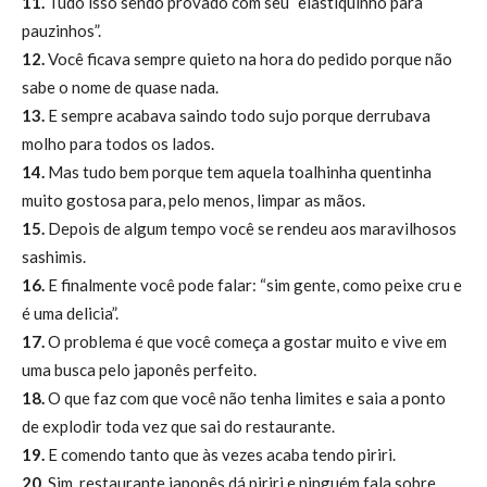
11.
Tudo isso sendo provado com seu “elastiquinho para
pauzinhos”.
12.
Você ficava sempre quieto na hora do pedido porque não
sabe o nome de quase nada.
13.
E sempre acabava saindo todo sujo porque derrubava
molho para todos os lados.
14.
Mas tudo bem porque tem aquela toalhinha quentinha
muito gostosa para, pelo menos, limpar as mãos.
15.
Depois de algum tempo você se rendeu aos maravilhosos
sashimis.
16.
E finalmente você pode falar: “sim gente, como peixe cru e
é uma delicia”.
17.
O problema é que você começa a gostar muito e vive em
uma busca pelo japonês perfeito.
18.
O que faz com que você não tenha limites e saia a ponto
de explodir toda vez que sai do restaurante.
19.
E comendo tanto que às vezes acaba tendo piriri.
20.
Sim, restaurante japonês dá piriri e ninguém fala sobre