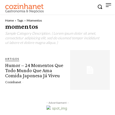
Home
Tags
Momentos
momentos
Sample Category Description. ( Lorem ipsum dolor sit amet,
consectetur adipisicing elit, sed do eiusmod tempor incididunt
ut labore et dolore magna aliqua. )
ARTIGOS
Humor – 24 Momentos Que
Todo Mundo Que Ama
Comida Japonesa Já Viveu
Cozinhanet
-
- Advertisement -