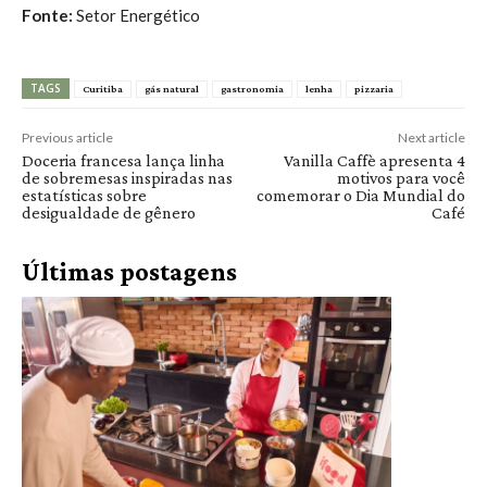
Fonte:
Setor Energético
TAGS
Curitiba
gás natural
gastronomia
lenha
pizzaria
Previous article
Next article
Doceria francesa lança linha
Vanilla Caffè apresenta 4
de sobremesas inspiradas nas
motivos para você
estatísticas sobre
comemorar o Dia Mundial do
desigualdade de gênero
Café
Últimas postagens