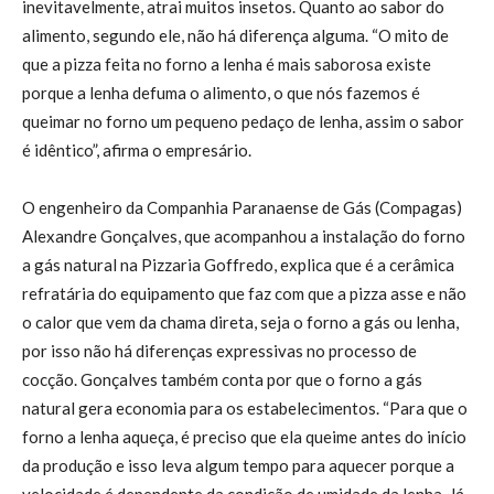
inevitavelmente, atrai muitos insetos. Quanto ao sabor do
alimento, segundo ele, não há diferença alguma. “O mito de
que a pizza feita no forno a lenha é mais saborosa existe
porque a lenha defuma o alimento, o que nós fazemos é
queimar no forno um pequeno pedaço de lenha, assim o sabor
é idêntico”, afirma o empresário.
O engenheiro da Companhia Paranaense de Gás (Compagas)
Alexandre Gonçalves, que acompanhou a instalação do forno
a gás natural na Pizzaria Goffredo, explica que é a cerâmica
refratária do equipamento que faz com que a pizza asse e não
o calor que vem da chama direta, seja o forno a gás ou lenha,
por isso não há diferenças expressivas no processo de
cocção. Gonçalves também conta por que o forno a gás
natural gera economia para os estabelecimentos. “Para que o
forno a lenha aqueça, é preciso que ela queime antes do início
da produção e isso leva algum tempo para aquecer porque a
velocidade é dependente da condição de umidade da lenha. Já