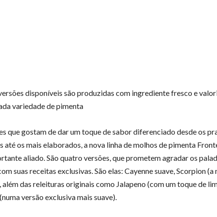
versões disponíveis são produzidas com ingrediente fresco e valo
ada variedade de pimenta
es que gostam de dar um toque de sabor diferenciado desde os pr
is até os mais elaborados, a nova linha de molhos de pimenta Fron
tante aliado. São quatro versões, que prometem agradar os pala
com suas receitas exclusivas. São elas: Cayenne suave, Scorpion (a
 além das releituras originais como Jalapeno (com um toque de li
numa versão exclusiva mais suave).