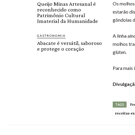
Queijo Minas Artesanal é
Os molhos 
reconhecido como
estarão di
Patrimônio Cultural
gôndolas d
Imaterial da Humanidade
A linha ai
GASTRONOMIA
Abacate é versátil, saboroso
molhos tra
e protege o coração
glúten.
Para mais 
Divulgaçã
Fr
TAGS
receitas ex