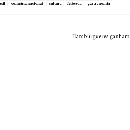
asil
culinária nacional
cultura
feijoada
gastronomia
Hambúrgueres ganham r