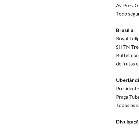
Av. Pres. G
Todo segu
Brasília:
Royal Tuli
SHTN Trech
Buffet com
de frutas 
Uberlândi
Presidente
Praça Tuba
Todos os s
Divulgaçã