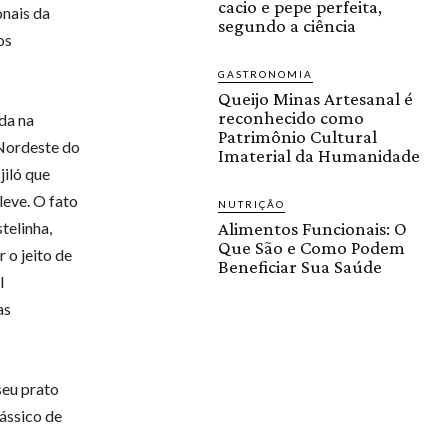
cacio e pepe perfeita,
onais da
segundo a ciência
os
GASTRONOMIA
Queijo Minas Artesanal é
reconhecido como
da na
Patrimônio Cultural
 Nordeste do
Imaterial da Humanidade
jiló que
leve. O fato
NUTRIÇÃO
telinha,
Alimentos Funcionais: O
Que São e Como Podem
 o jeito de
Beneficiar Sua Saúde
l
as
seu prato
ássico de