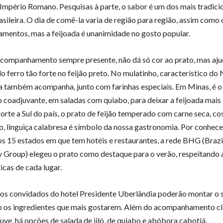
Império Romano. Pesquisas à parte, o sabor é um dos mais tradici
asileira. O dia de comê-la varia de região para região, assim como 
entos, mas a feijoada é unanimidade no gosto popular.
 acompanhamento sempre presente, não dá só cor ao prato, mas aju
o ferro tão forte no feijão preto. No mulatinho, característico do
uta também acompanha, junto com farinhas especiais. Em Minas, é o 
 coadjuvante, em saladas com quiabo, para deixar a feijoada mais 
orte a Sul do país, o prato de feijão temperado com carne seca, cos
o, linguiça calabresa é símbolo da nossa gastronomia. Por conhecer
s 15 estados em que tem hotéis e restaurantes, a rede BHG (Brazi
y Group) elegeu o prato como destaque para o verão, respeitando 
icas de cada lugar.
os convidados do hotel Presidente Uberlândia poderão montar o 
 os ingredientes que mais gostarem. Além do acompanhamento cl
uve, há opções de salada de jiló, de quiabo e abóbora cabotiá.