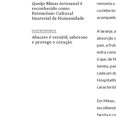
Queijo Minas Artesanal é
remonta o 
reconhecido como
cozinha br
Patrimônio Cultural
acompanham
Imaterial da Humanidade
A laranja,
GASTRONOMIA
Abacate é versátil, saboroso
absorção d
e protege o coração
país, a fr
entra como
é que, de N
lombo, pai
cada um do
Hospitalit
característ
Em Minas, 
escolhendo
farofa e co