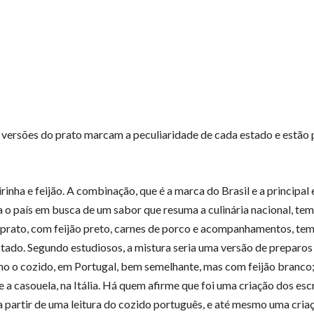
 versões do prato marcam a peculiaridade de cada estado e estão 
irinha e feijão. A combinação, que é a marca do Brasil e a principal
a o país em busca de um sabor que resuma a culinária nacional, te
O prato, com feijão preto, carnes de porco e acompanhamentos, tem
tado. Segundo estudiosos, a mistura seria uma versão de preparos
mo o cozido, em Portugal, bem semelhante, mas com feijão branco;
e a casouela, na Itália. Há quem afirme que foi uma criação dos es
 a partir de uma leitura do cozido português, e até mesmo uma cria