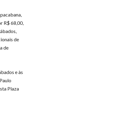
Copacabana,
or R$ 68,00,
sábados,
ionais de
ha de
ábados e às
 Paulo
ista Plaza