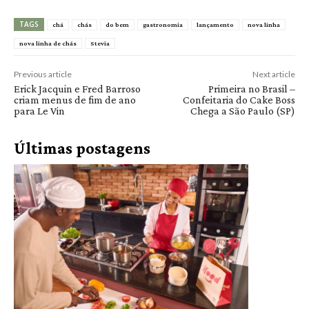
TAGS
chá
chás
do bem
gastronomia
lançamento
nova linha
nova linha de chás
Stevia
Previous article
Next article
Erick Jacquin e Fred Barroso
Primeira no Brasil –
criam menus de fim de ano
Confeitaria do Cake Boss
para Le Vin
Chega a São Paulo (SP)
Últimas postagens