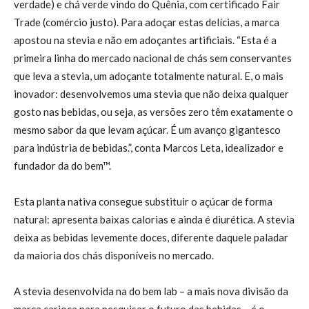
verdade) e chá verde vindo do Quênia, com certificado Fair
Trade (comércio justo). Para adoçar estas delícias, a marca
apostou na stevia e não em adoçantes artificiais. “Esta é a
primeira linha do mercado nacional de chás sem conservantes
que leva a stevia, um adoçante totalmente natural. E, o mais
inovador: desenvolvemos uma stevia que não deixa qualquer
gosto nas bebidas, ou seja, as versões zero têm exatamente o
mesmo sabor da que levam açúcar. É um avanço gigantesco
para indústria de bebidas.”, conta Marcos Leta, idealizador e
fundador da do bem™.
Esta planta nativa consegue substituir o açúcar de forma
natural: apresenta baixas calorias e ainda é diurética. A stevia
deixa as bebidas levemente doces, diferente daquele paladar
da maioria dos chás disponíveis no mercado.
A stevia desenvolvida na do bem lab – a mais nova divisão da
marca carioca para pesquisar o futuro das bebidas – é o