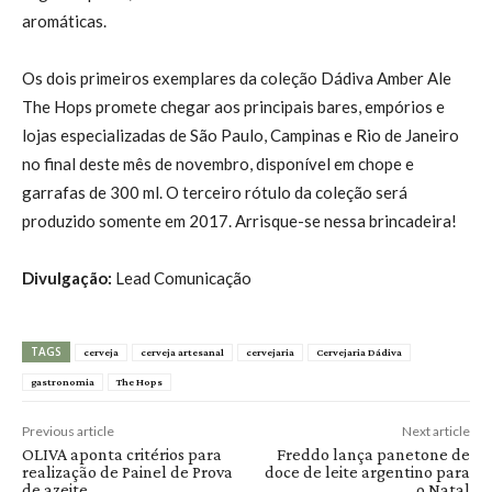
aromáticas.
Os dois primeiros exemplares da coleção Dádiva Amber Ale
The Hops promete chegar aos principais bares, empórios e
lojas especializadas de São Paulo, Campinas e Rio de Janeiro
no final deste mês de novembro, disponível em chope e
garrafas de 300 ml. O terceiro rótulo da coleção será
produzido somente em 2017. Arrisque-se nessa brincadeira!
Divulgação:
Lead Comunicação
TAGS
cerveja
cerveja artesanal
cervejaria
Cervejaria Dádiva
gastronomia
The Hops
Previous article
Next article
OLIVA aponta critérios para
Freddo lança panetone de
realização de Painel de Prova
doce de leite argentino para
de azeite
o Natal