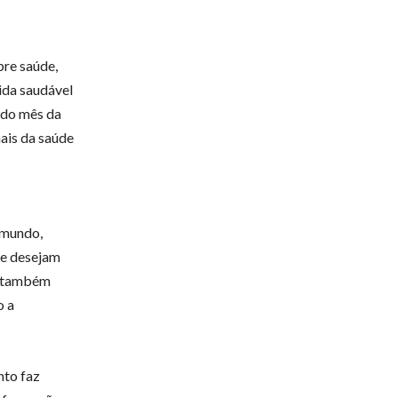
bre saúde,
vida saudável
a do mês da
ais da saúde
 mundo,
ue desejam
es também
o a
nto faz