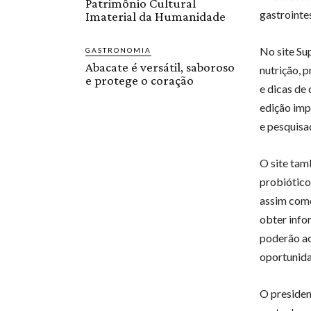
Patrimônio Cultural
gastrointe
Imaterial da Humanidade
No site Su
GASTRONOMIA
Abacate é versátil, saboroso
nutrição, p
e protege o coração
e dicas de 
edição imp
e pesquisa
O site tam
probiótic
assim como
obter info
poderão ac
oportunida
O presiden