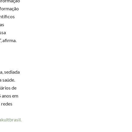
informação
informação
ntíficos
sas
ssa
, afirma.
a, sediada
a saúde.
iários de
5 anos em
 redes
kultbrasil.