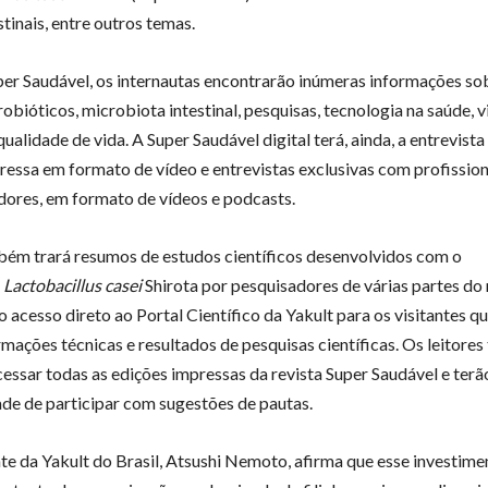
stinais, entre outros temas.
per Saudável, os internautas encontrarão inúmeras informações so
robióticos, microbiota intestinal, pesquisas, tecnologia na saúde, 
qualidade de vida. A Super Saudável digital terá, ainda, a entrevist
ressa em formato de vídeo e entrevistas exclusivas com profission
dores, em formato de vídeos e podcasts.
bém trará resumos de estudos científicos desenvolvidos com o
o
Lactobacillus casei
Shirota por pesquisadores de várias partes do
 acesso direto ao Portal Científico da Yakult para os visitantes q
rmações técnicas e resultados de pesquisas científicas. Os leitor
essar todas as edições impressas da revista Super Saudável e terã
de de participar com sugestões de pautas.
te da Yakult do Brasil, Atsushi Nemoto, afirma que esse investime