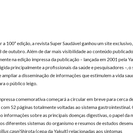
r a 100ª edição, a revista Super Saudável ganhou um site exclusivo
8 de outubro. Além de dar mais visibilidade ao conteúdo publicad
mente na edição impressa da publicação – lançada em 2001 pela Ya
rigida principalmente a profissionais da saúde e pesquisadores –, o 
e ampliar a disseminação de informações que estimulem a vida sau
a o público leigo.
mpressa comemorativa começará a circular em breve para cerca de
, com 52 páginas totalmente voltadas ao sistema gastrointestinal. 
o informações sobre as principais doenças digestivas, o papel da 
 nos diferentes sistemas do organismo e resumos de estudos desen
llus casei
Shirota (cepa da Yakult) relacionadas aos sintomas