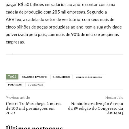
pagar R$ 50 bilhões em salários ao ano, e contar com uma
cadeia de produção com 285 mil empresas. Segundo a
ABVTex, a cadeia do setor de vestuário, com seus mais de
cinco bilhões de peças produzidas ao ano, tem a sua atividade
pulverizada pelo país, com mais de 90% de micro e pequenas
empresas.
TAGS
ATACADO E VAREJO
E-COMMERCE
empreendedorismo
POLÍTICAS
SOCIEDADE
Previous article
Next article
Uniart Troféus chega à marca
Neoindustrialização é tema
de 100 mil premiações em
da 8ª edição do Congresso da
2023
ABIMAQ
Últimas postagens