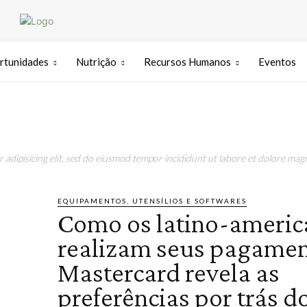
rtunidades
Nutrição
Recursos Humanos
Eventos
adipisicing elit, sed do eiusmod tempor incididunt ut labore et dolore magn
EQUIPAMENTOS, UTENSÍLIOS E SOFTWARES
Como os latino-americ
realizam seus pagamen
Mastercard revela as
preferências por trás d