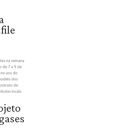
a
file
ntas na semana
o de 7 a 9 de
 no uso do
modelo dos
contrato de
bolas locais.
ojeto
 gases