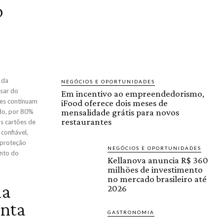
o
 da
NEGÓCIOS E OPORTUNIDADES
sar do
Em incentivo ao empreendedorismo,
ões continuam
iFood oferece dois meses de
mensalidade grátis para novos
ado, por 80%
restaurantes
confiável,
NEGÓCIOS E OPORTUNIDADES
ento do
Kellanova anuncia R$ 360
milhões de investimento
no mercado brasileiro até
na
2026
onta
GASTRONOMIA