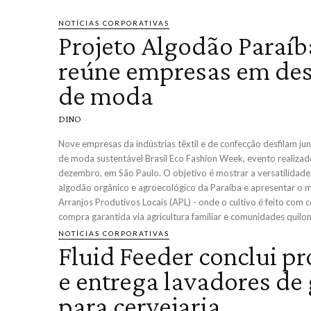
NOTÍCIAS CORPORATIVAS
Projeto Algodão Paraíb
reúne empresas em des
de moda
DINO
-
Nove empresas da indústrias têxtil e de confecção desfilam ju
de moda sustentável Brasil Eco Fashion Week, evento realizad
dezembro, em São Paulo. O objetivo é mostrar a versatilidade
algodão orgânico e agroecológico da Paraíba e apresentar o 
Arranjos Produtivos Locais (APL) - onde o cultivo é feito com 
compra garantida via agricultura familiar e comunidades quilom
NOTÍCIAS CORPORATIVAS
Fluid Feeder conclui pr
e entrega lavadores de
para cervejaria