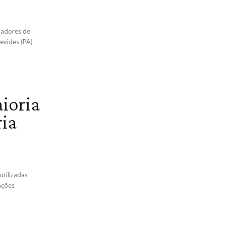
avadores de
nevides (PA)
aioria
ria
utilizadas
ações