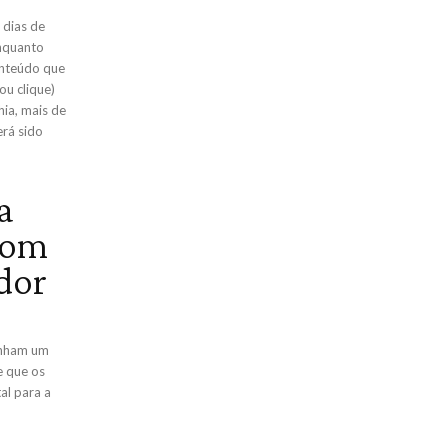
 dias de
nquanto
onteúdo que
ou clique)
ia, mais de
rá sido
a
com
dor
enham um
e que os
al para a