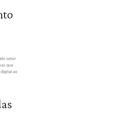
nto
elo setor
ivas que
digital ao
das