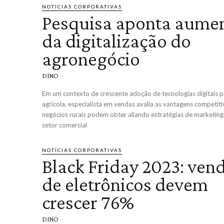
NOTÍCIAS CORPORATIVAS
Pesquisa aponta aume
da digitalização do
agronegócio
DINO
-
Em um contexto de crescente adoção de tecnologias digitais p
agrícola, especialista em vendas avalia as vantagens competit
negócios rurais podem obter aliando estratégias de marketing 
setor comercial
NOTÍCIAS CORPORATIVAS
Black Friday 2023: ven
de eletrônicos devem
crescer 76%
DINO
-