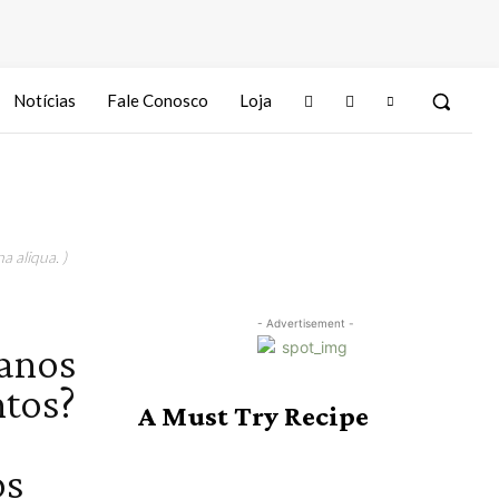
Notícias
Fale Conosco
Loja
a aliqua. )
- Advertisement -
anos
tos?
A Must Try Recipe
os