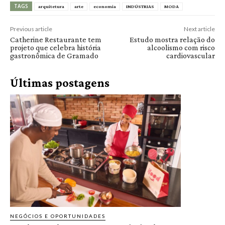
TAGS
arquitetura
arte
economia
INDÚSTRIAS
MODA
Previous article
Next article
Catherine Restaurante tem
Estudo mostra relação do
projeto que celebra história
alcoolismo com risco
gastronômica de Gramado
cardiovascular
Últimas postagens
NEGÓCIOS E OPORTUNIDADES