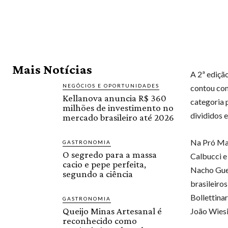
Mais Notícias
A 2ª ediçã
NEGÓCIOS E OPORTUNIDADES
contou com
Kellanova anuncia R$ 360
categoria 
milhões de investimento no
divididos 
mercado brasileiro até 2026
Na Pró Mas
GASTRONOMIA
O segredo para a massa
Calbucci e
cacio e pepe perfeita,
Nacho Gued
segundo a ciência
brasileiro
Bollettina
GASTRONOMIA
Queijo Minas Artesanal é
João Wiesi
reconhecido como