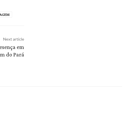
IAGEM
Next article
resença em
ém do Pará