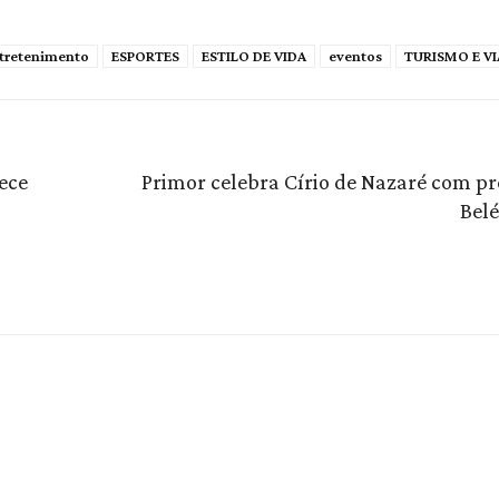
tretenimento
ESPORTES
ESTILO DE VIDA
eventos
TURISMO E V
ece
Primor celebra Círio de Nazaré com p
Bel