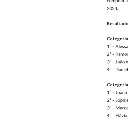
competir. 
2024.
Resultado
Categoria
1º – Alessa
2º – Ramon
3º – João W
4º – Danie
Categoria
1º – Joana 
2º – Sophia
3º – Marce
4º – Flávia