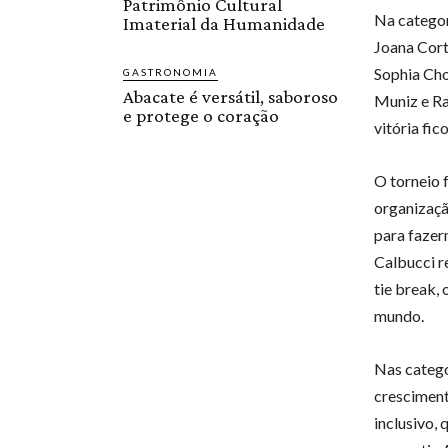
Patrimônio Cultural
Na categor
Imaterial da Humanidade
Joana Cort
Sophia Chow
GASTRONOMIA
Abacate é versátil, saboroso
Muniz e Ra
e protege o coração
vitória fi
O torneio 
organizaçã
para fazer
Calbucci r
tie break,
mundo.
Nas catego
cresciment
inclusivo, 