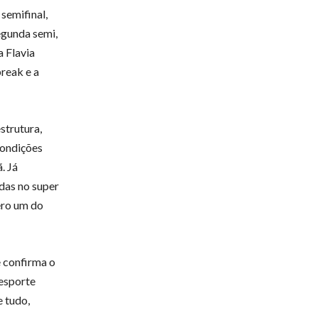
semifinal,
egunda semi,
a Flavia
break e a
strutura,
condições
. Já
das no super
ero um do
 confirma o
 esporte
e tudo,