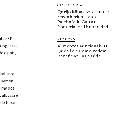
GASTRONOMIA
Queijo Minas Artesanal é
reconhecido como
Patrimônio Cultural
Imaterial da Humanidade
ba (SP),
NUTRIÇÃO
m jogos na
Alimentos Funcionais: O
Que São e Como Podem
o o país,
Beneficiar Sua Saúde
italianos
i, Ramon
cima dos
Calbucci e
do Brasil,