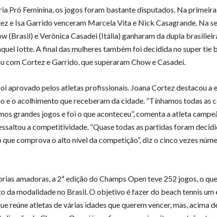
ia Pró Feminina, os jogos foram bastante disputados. Na primeira 
ez e Isa Garrido venceram Marcela Vita e Nick Casagrande. Na s
 (Brasil) e Verônica Casadei (Itália) ganharam da dupla brasilieir
quel Iotte. A final das mulheres também foi decidida no super tie 
cou com Cortez e Garrido, que superaram Chow e Casadei.
foi aprovado pelos atletas profissionais. Joana Cortez destacou a e
o e o acolhimento que receberam da cidade. “Tínhamos todas as 
mos grandes jogos e foi o que aconteceu”, comenta a atleta campeã
essaltou a competitividade. “Quase todas as partidas foram decidi
 o que comprova o alto nível da competição”, diz o cinco vezes núm
rias amadoras, a 2ª edição do Champs Open teve 252 jogos, o que
o da modalidade no Brasil. O objetivo é fazer do beach tennis um
que reúne atletas de várias idades que querem vencer, mas, acima d