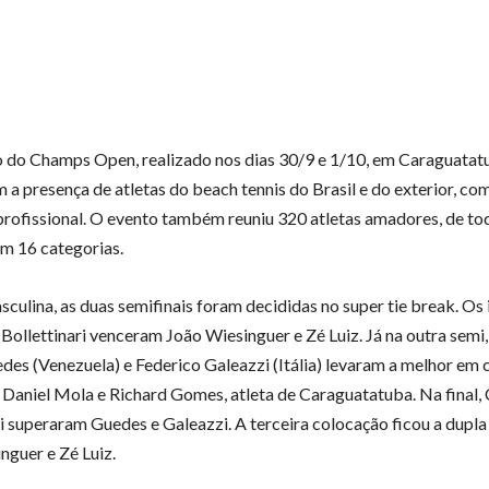
o do Champs Open, realizado nos dias 30/9 e 1/10, em Caraguatatu
 a presença de atletas do beach tennis do Brasil e do exterior, co
profissional. O evento também reuniu 320 atletas amadores, de tod
em 16 categorias.
culina, as duas semifinais foram decididas no super tie break. Os 
 Bollettinari venceram João Wiesinguer e Zé Luiz. Já na outra sem
es (Venezuela) e Federico Galeazzi (Itália) levaram a melhor em 
s Daniel Mola e Richard Gomes, atleta de Caraguatatuba. Na final, 
ri superaram Guedes e Galeazzi. A terceira colocação ficou a dupla 
nguer e Zé Luiz.