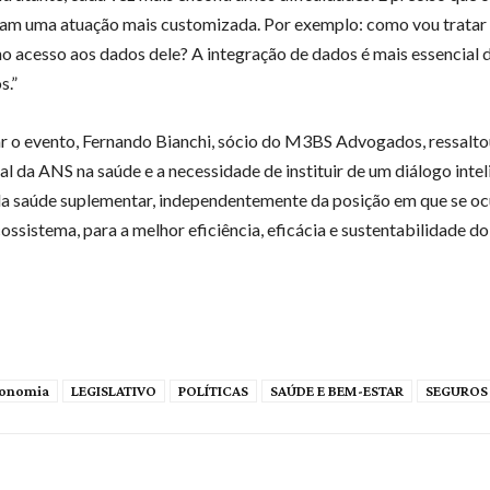
am uma atuação mais customizada. Por exemplo: como vou tratar
ho acesso aos dados dele? A integração de dados é mais essencial 
s.”
r o evento, Fernando Bianchi, sócio do M3BS Advogados, ressalto
l da ANS na saúde e a necessidade de instituir de um diálogo intel
da saúde suplementar, independentemente da posição em que se o
ossistema, para a melhor eficiência, eficácia e sustentabilidade do
onomia
LEGISLATIVO
POLÍTICAS
SAÚDE E BEM-ESTAR
SEGUROS