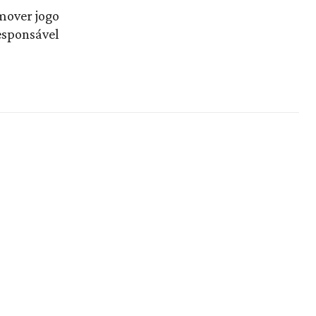
mover jogo
esponsável