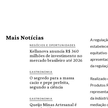
Mais Notícias
A regulaçã
NEGÓCIOS E OPORTUNIDADES
estabelece
Kellanova anuncia R$ 360
equitativo
milhões de investimento no
apresenta
mercado brasileiro até 2026
da regulaç
GASTRONOMIA
O segredo para a massa
Realizado 
cacio e pepe perfeita,
Produtos R
segundo a ciência
representa
da indústr
GASTRONOMIA
Queijo Minas Artesanal é
mediação d