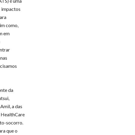
(ATS) é uma
s impactos
ara
sim como,
am em
i
ntrar
 nas
recisamos
ente da
tsui,
Amil, a das
E HealthCare
nto-socorro.
ara que o