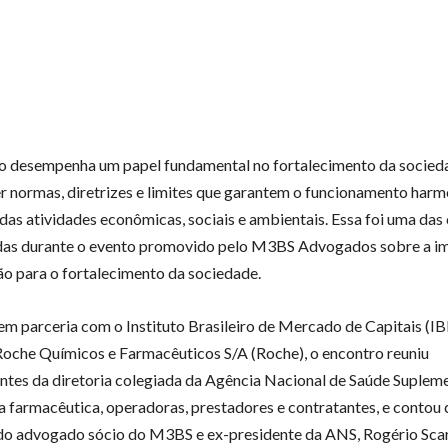
o desempenha um papel fundamental no fortalecimento da socied
r normas, diretrizes e limites que garantem o funcionamento harm
 das atividades econômicas, sociais e ambientais. Essa foi uma das
das durante o evento promovido pelo M3BS Advogados sobre a i
ão para o fortalecimento da sociedade.
em parceria com o Instituto Brasileiro de Mercado de Capitais (
oche Químicos e Farmacêuticos S/A (Roche), o encontro reuniu
ntes da diretoria colegiada da Agência Nacional de Saúde Suplem
ia farmacêutica, operadoras, prestadores e contratantes, e contou
o advogado sócio do M3BS e ex-presidente da ANS, Rogério Sca