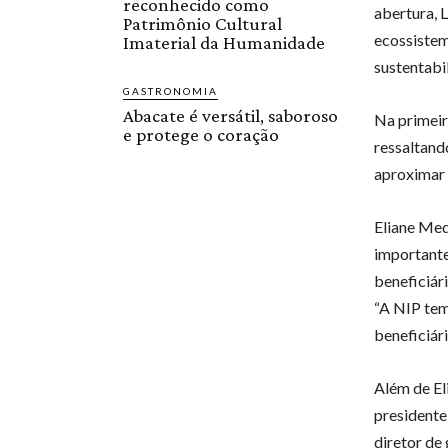
reconhecido como
abertura, 
Patrimônio Cultural
ecossistem
Imaterial da Humanidade
sustentabi
GASTRONOMIA
Abacate é versátil, saboroso
Na primeir
e protege o coração
ressaltand
aproximar 
Eliane Med
importante
beneficiár
“A NIP tem
beneficiár
Além de El
presidente
diretor de 