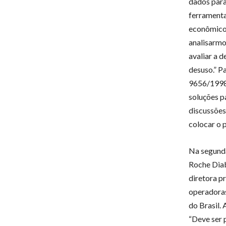
dados para
ferramenta
econômicos
analisarmo
avaliar a 
desuso.” P
9656/1998)
soluções p
discussões 
colocar o 
Na segunda
Roche Diab
diretora p
operadoras
do Brasil.
“Deve ser 