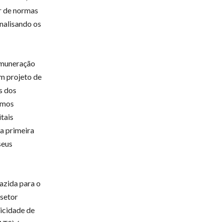
or de normas
analisando os
remuneração
um projeto de
s dos
vamos
itais
 a primeira
seus
azida para o
 setor
icidade de