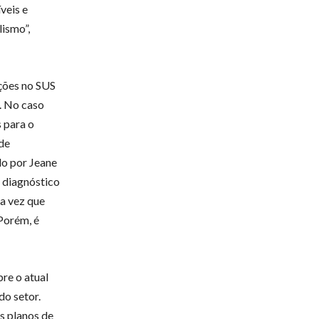
veis e
lismo”,
ações no SUS
. No caso
s para o
de
do por Jeane
o diagnóstico
ma vez que
 Porém, é
re o atual
do setor.
s planos de