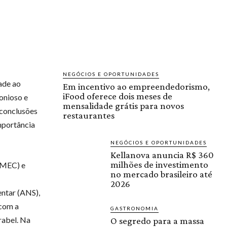
NEGÓCIOS E OPORTUNIDADES
ade ao
Em incentivo ao empreendedorismo,
iFood oferece dois meses de
onioso e
mensalidade grátis para novos
 conclusões
restaurantes
mportância
NEGÓCIOS E OPORTUNIDADES
Kellanova anuncia R$ 360
milhões de investimento
IBMEC) e
no mercado brasileiro até
2026
entar (ANS),
 com a
GASTRONOMIA
rabel. Na
O segredo para a massa