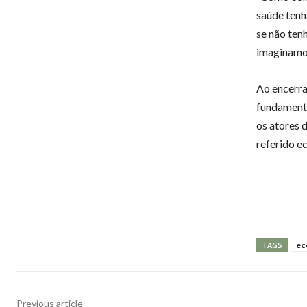
saúde tenh
se não ten
imaginamo
Ao encerra
fundamenta
os atores 
referido ec
ec
TAGS
Previous article