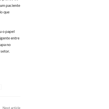
 um paciente
do que
u o papel
igente entre
cupa no
 setor.
Next article