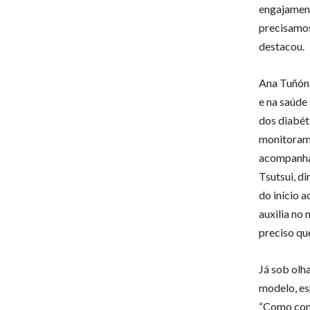
engajament
precisamos
destacou.
Ana Tuñón 
e na saúde
dos diabét
monitorame
acompanham
Tsutsui, d
do início 
auxilia no
preciso qu
Já sob olh
modelo, es
“Como cont