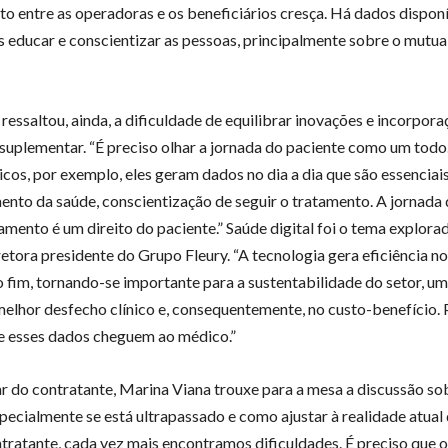
o entre as operadoras e os beneficiários cresça. Há dados disponí
 educar e conscientizar as pessoas, principalmente sobre o mutua
ressaltou, ainda, a dificuldade de equilibrar inovações e incorpor
 suplementar. “É preciso olhar a jornada do paciente como um todo
icos, por exemplo, eles geram dados no dia a dia que são essenciai
nto da saúde, conscientização de seguir o tratamento. A jornada 
ento é um direito do paciente.” Saúde digital foi o tema explora
iretora presidente do Grupo Fleury. “A tecnologia gera eficiência n
ao fim, tornando-se importante para a sustentabilidade do setor, u
 melhor desfecho clínico e, consequentemente, no custo-benefício.
e esses dados cheguem ao médico.”
ar do contratante, Marina Viana trouxe para a mesa a discussão sob
pecialmente se está ultrapassado e como ajustar à realidade atual 
ratante, cada vez mais encontramos dificuldades. É preciso que o