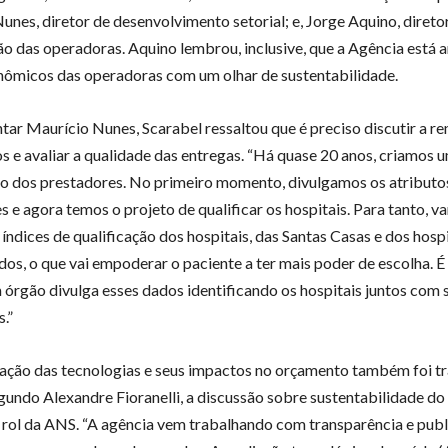
unes, diretor de desenvolvimento setorial; e, Jorge Aquino, diret
ção das operadoras. Aquino lembrou, inclusive, que a Agência está 
ômicos das operadoras com um olhar de sustentabilidade.
tar Maurício Nunes, Scarabel ressaltou que é preciso discutir a 
os e avaliar a qualidade das entregas. “Há quase 20 anos, criamos 
ão dos prestadores. No primeiro momento, divulgamos os atributo
s e agora temos o projeto de qualificar os hospitais. Para tanto, 
índices de qualificação dos hospitais, das Santas Casas e dos hosp
dos, o que vai empoderar o paciente a ter mais poder de escolha. É
 órgão divulga esses dados identificando os hospitais juntos com 
.”
ação das tecnologias e seus impactos no orçamento também foi tr
gundo Alexandre Fioranelli, a discussão sobre sustentabilidade do
 rol da ANS. “A agência vem trabalhando com transparência e publ