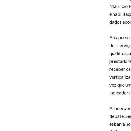
Maurício N
e habilita
dados econ
Ao apresen
dos serviç
qualificaç
prestadore
receber os 
verticaliza
vez que um
indicadores
A incorpor
debate. Se
esbarra no