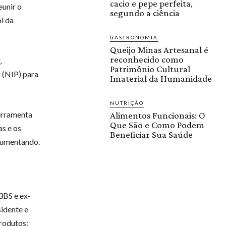
cacio e pepe perfeita,
eunir o
segundo a ciência
l da
GASTRONOMIA
Queijo Minas Artesanal é
reconhecido como
,
Patrimônio Cultural
 (NIP) para
Imaterial da Humanidade
NUTRIÇÃO
ferramenta
Alimentos Funcionais: O
Que São e Como Podem
as e os
Beneficiar Sua Saúde
 aumentando.
3BS e ex-
sidente e
produtos;