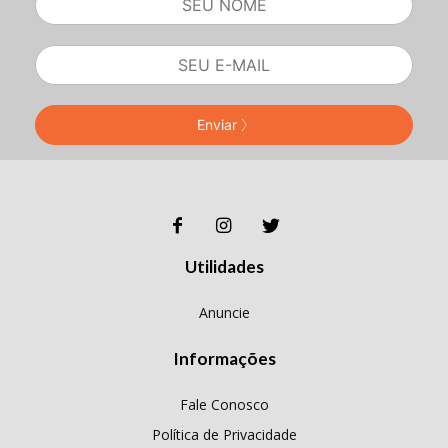
Enviar
Utilidades
Anuncie
Informações
Fale Conosco
Política de Privacidade