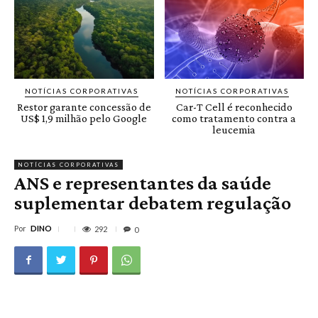
NOTÍCIAS CORPORATIVAS
NOTÍCIAS CORPORATIVAS
Restor garante concessão de
Car-T Cell é reconhecido
US$ 1,9 milhão pelo Google
como tratamento contra a
leucemia