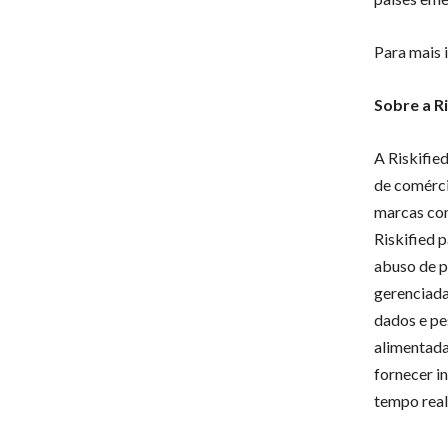
Para mais 
Sobre a Ri
A Riskifie
de comérci
marcas com
Riskified 
abuso de p
gerenciada
dados e pe
alimentada 
fornecer i
tempo real