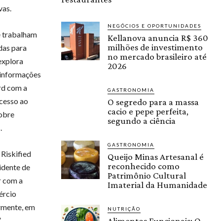
vas.
NEGÓCIOS E OPORTUNIDADES
e trabalham
Kellanova anuncia R$ 360
milhões de investimento
das para
no mercado brasileiro até
explora
2026
 informações
rd com a
GASTRONOMIA
acesso ao
O segredo para a massa
cacio e pepe perfeita,
sobre
segundo a ciência
.
GASTRONOMIA
Riskified
Queijo Minas Artesanal é
reconhecido como
idente de
Patrimônio Cultural
r com a
Imaterial da Humanidade
ércio
armente, em
NUTRIÇÃO
.
Alimentos Funcionais: O