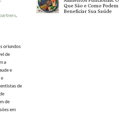
Que São e Como Podem
Beneficiar Sua Saúde
partners
.
os oriundos
el de
m a
aude e
 e
ientistas de
ude
im de
isões em