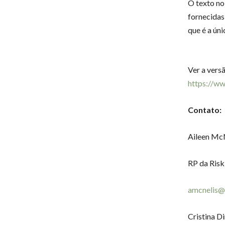
O texto no 
fornecidas
que é a úni
Ver a vers
https://w
Contato:
Aileen Mc
RP da Risk
amcnelis
Cristina D