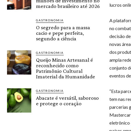
milhões de investimento no
lucros onl
mercado brasileiro até 2026
A platafor
GASTRONOMIA
O segredo para a massa
no combate
cacio e pepe perfeita,
decisão de
segundo a ciência
novas área
dos produt
GASTRONOMIA
Queijo Minas Artesanal é
ampla rede
reconhecido como
conjunto d
Patrimônio Cultural
eventos de
Imaterial da Humanidade
“Esta parc
GASTRONOMIA
Abacate é versátil, saboroso
tem nas re
e protege o coração
parcerias 
Mastercard
eletrônico
países eme