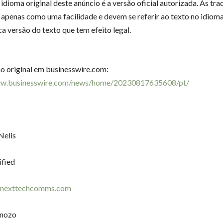
idioma original deste anúncio é a versão oficial autorizada. As tr
 apenas como uma facilidade e devem se referir ao texto no idioma 
ca versão do texto que tem efeito legal.
ão original em businesswire.com:
ww.businesswire.com/news/home/20230817635608/pt/
Nelis
ified
@nexttechcomms.com
inozo