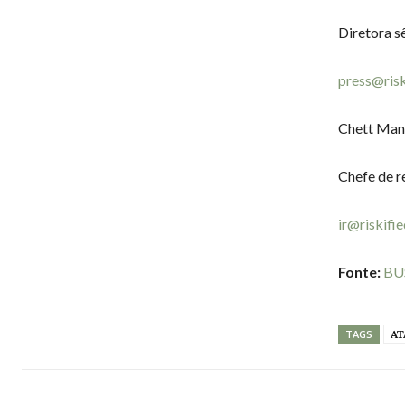
Diretora s
press@ris
Chett Man
Chefe de r
ir@riskifi
Fonte:
BU
AT
TAGS