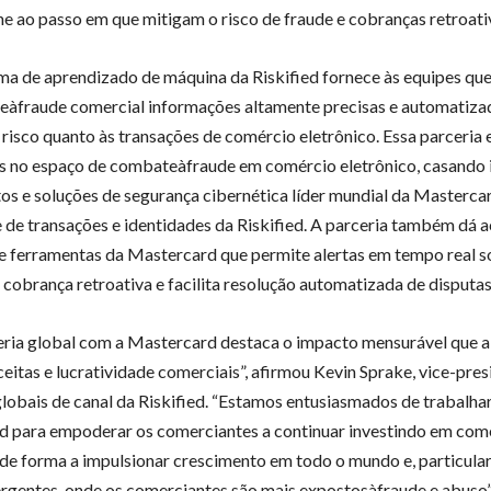
ine ao passo em que mitigam o risco de fraude e cobranças retroati
ma de aprendizado de máquina da Riskified fornece às equipes qu
àfraude comercial informações altamente precisas e automatiza
 risco quanto às transações de comércio eletrônico. Essa parceria 
s no espaço de combateàfraude em comércio eletrônico, casando
os e soluções de segurança cibernética líder mundial da Masterca
 de transações e identidades da Riskified. A parceria também dá 
e ferramentas da Mastercard que permite alertas em tempo real 
 cobrança retroativa e facilita resolução automatizada de disputas
eria global com a Mastercard destaca o impacto mensurável que a 
ceitas e lucratividade comerciais”, afirmou Kevin Sprake, vice-pres
globais de canal da Riskified. “Estamos entusiasmados de trabalha
 para empoderar os comerciantes a continuar investindo em com
 de forma a impulsionar crescimento em todo o mundo e, particul
rgentes, onde os comerciantes são mais expostosàfraude e abuso”