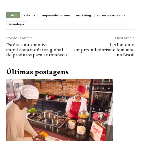
TAGS
CIÊNCIA
empreendedorismo
marketing
SAÚDE E BEM-ESTAR
tecnologia
Previous article
Next article
Estética automotiva
Lei fomenta
impulsiona indústria global
empreendedorismo feminino
de produtos para automóveis
no Brasil
Últimas postagens