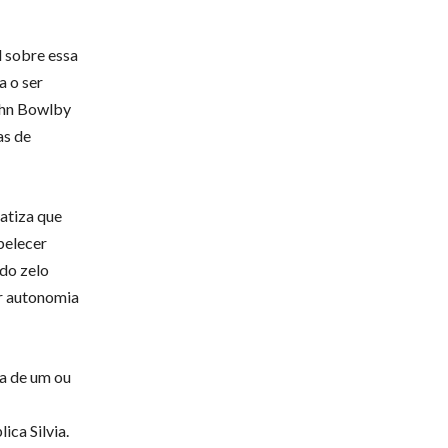
 sobre essa
a o ser
John Bowlby
as de
atiza que
belecer
 do zelo
r autonomia
ra de um ou
ica Silvia.