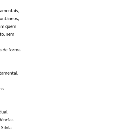
damentais,
pontâneos,
ldam quem
nto, nem
as de forma
tamental,
os
ual,
dências
Silvia