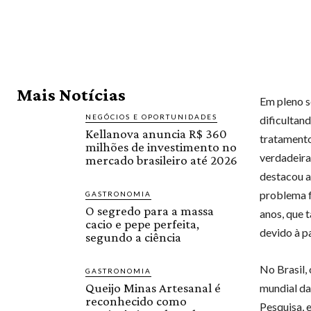
Mais Notícias
Em pleno s
NEGÓCIOS E OPORTUNIDADES
dificultan
Kellanova anuncia R$ 360
tratamento
milhões de investimento no
verdadeira
mercado brasileiro até 2026
destacou a
problema f
GASTRONOMIA
O segredo para a massa
anos, que 
cacio e pepe perfeita,
devido à p
segundo a ciência
No Brasil,
GASTRONOMIA
Queijo Minas Artesanal é
mundial d
reconhecido como
Pesquisa, 