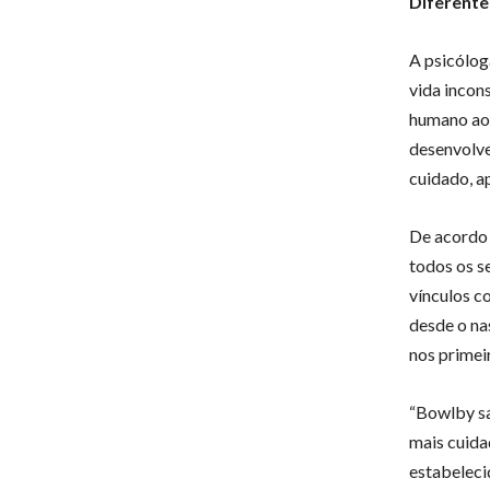
Diferente
A psicólog
vida incon
humano ao 
desenvolve
cuidado, a
De acordo
todos os s
vínculos c
desde o na
nos primei
“Bowlby sal
mais cuida
estabeleci