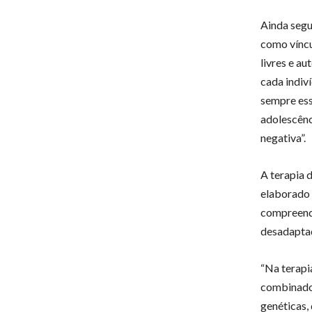
Ainda segu
como víncu
livres e a
cada indiv
sempre ess
adolescênc
negativa”.
A terapia 
elaborado 
compreende
desadaptad
“Na terapi
combinado 
genéticas,