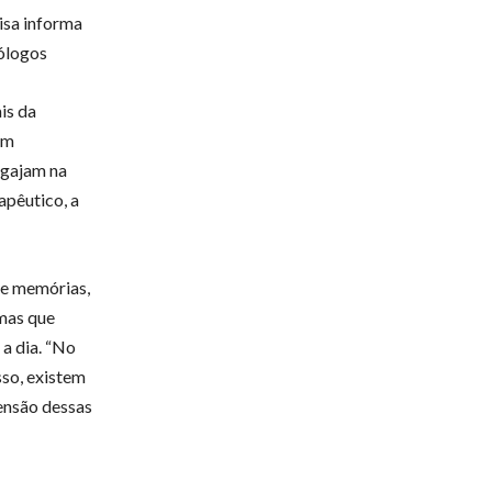
isa informa
cólogos
is da
um
ngajam na
apêutico, a
de memórias,
mas que
a dia. “No
sso, existem
ensão dessas