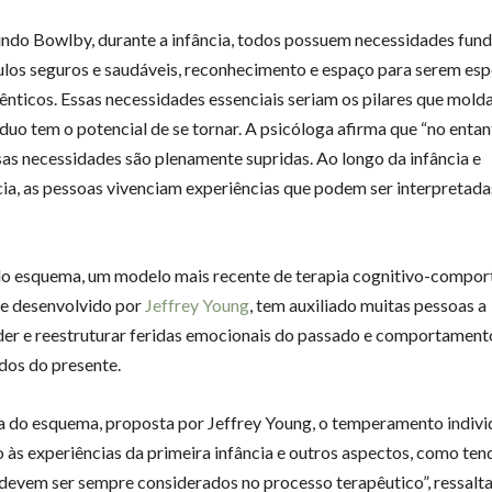
ndo Bowlby, durante a infância, todos possuem necessidades fun
los seguros e saudáveis, reconhecimento e espaço para serem es
utênticos. Essas necessidades essenciais seriam os pilares que mo
íduo tem o potencial de se tornar. A psicóloga afirma que “no enta
as necessidades são plenamente supridas. Ao longo da infância e
ia, as pessoas vivenciam experiências que podem ser interpretad
do esquema, um modelo mais recente de terapia cognitivo-compor
e desenvolvido por
Jeffrey Young
, tem auxiliado muitas pessoas a
r e reestruturar feridas emocionais do passado e comportament
os do presente.
a do esquema, proposta por Jeffrey Young, o temperamento individ
às experiências da primeira infância e outros aspectos, como ten
 devem ser sempre considerados no processo terapêutico”, ressalta 