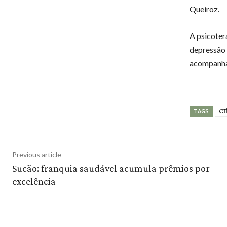
Queiroz.
A psicoter
depressão 
acompanha
CI
TAGS
Previous article
Sucão: franquia saudável acumula prêmios por
excelência