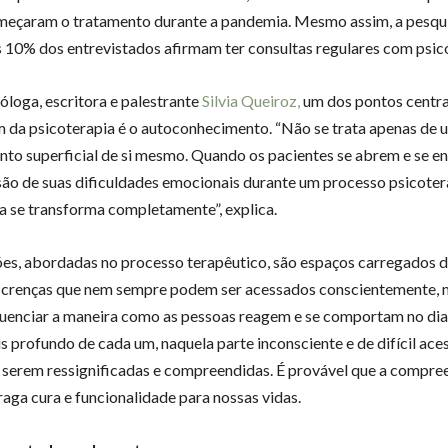
meçaram o tratamento durante a pandemia. Mesmo assim, a pesqu
 10% dos entrevistados afirmam ter consultas regulares com psi
óloga, escritora e palestrante
Silvia Queiroz,
um dos pontos centra
da psicoterapia é o autoconhecimento. “Não se trata apenas de 
to superficial de si mesmo. Quando os pacientes se abrem e se e
o de suas dificuldades emocionais durante um processo psicoter
a se transforma completamente”, explica.
ões, abordadas no processo terapêutico, são espaços carregados 
 crenças que nem sempre podem ser acessados conscientemente, 
uenciar a maneira como as pessoas reagem e se comportam no dia 
 profundo de cada um, naquela parte inconsciente e de difícil ace
 serem ressignificadas e compreendidas. É provável que a compre
raga cura e funcionalidade para nossas vidas.