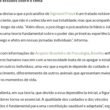
s estudos sobre o tema
a destaca que a psicanálise de
Sigmund Freud
é um tratado notável
sciente, que não é conhecida em sua totalidade, mas que acompanh
longo da vida. “Além disso, o psicólogo e psicanalista britânico 
u uma teoria fundamental sobre o poder das primeiras experiênci
pego e afeto em nossas jornadas individuais”, informa.
 com informações do
Arquivo Brasileiro de Psicologia
,
Bowlby
enf
eres humanos nascem com a necessidade inata de se apegar e esta
om outros indivíduos, uma vez que a espécie depende do cuidado e
scimento, diferentemente de outros animais que apresentam maio
ros momentos de vida.
ienta, em sua teoria, que devido a essa dependência inicial, a figu
dores torna-se essencial. A qualidade dos cuidados e dos vínculos
dos é fundamental para uma constituição saudável e adaptada”, expl