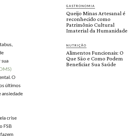
GASTRONOMIA
Queijo Minas Artesanal é
reconhecido como
Patrimônio Cultural
Imaterial da Humanidade
tabus,
NUTRIÇÃO
de
Alimentos Funcionais: O
Que São e Como Podem
 sua
Beneficiar Sua Saúde
(OMS)
ental. O
os últimos
e ansiedade
la crise
to FSB
e fazem