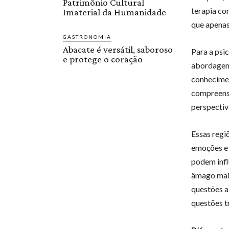
Patrimônio Cultural
terapia co
Imaterial da Humanidade
que apenas
GASTRONOMIA
Abacate é versátil, saboroso
Para a psic
e protege o coração
abordagem 
conhecimen
compreensã
perspectiv
Essas regi
emoções e
podem infl
âmago mais
questões a
questões t