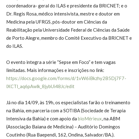
coordenadora- geral do ILAS e presidente da BRICNET; e o
Dr. Regis Rosa, médico intensivista, mestre e doutor em
Medicina pela UFRGS, pós-doutor em Ciências da
Reabilitação pela Universidade Federal de Ciências da Saúde
de Porto Alegre, membro do Comitê Executivo da BRICNET e
do ILAS.
O evento integra a série “Sepse em Foco” e tem vagas
limitadas. Mais informações e inscrições no link:
https://docs.google.com/forms/d/1vW6iBkzhy2B5Dj7F7-
lXCTl_aq6pAwlk_8jybUi48Jc/edit
Já no dia 14/09, às 19h, os especialistas farão o treinamento
na Bahia, em parceria com a SOTIBA (Sociedade de Terapia
Intensiva da Bahia) e com apoio da
bioMérieux
, na ABM
(Associação Baiana de Medicina) – Auditório Domingos
Coutinho (Rua Baependi, 162, Ondina, Salvador/BA.).