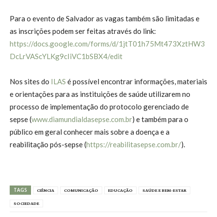
Para o evento de Salvador as vagas também são limitadas e
as inscrições podem ser feitas através do link:
https://docs.google.com/forms/d/1jtT01h75Mt473XztHW3
DcLrVAScYLKg9cIiVC1bSBX4/edit
Nos sites do
ILAS
é possível encontrar informações, materiais
e orientações para as instituições de saúde utilizarem no
processo de implementação do protocolo gerenciado de
sepse (
www.diamundialdasepse.com.br
) e também para o
público em geral conhecer mais sobre a doença e a
reabilitação pós-sepse (
https://reabilitasepse.com.br/
).
TAGS
CIÊNCIA
COMUNICAÇÃO
EDUCAÇÃO
SAÚDE E BEM-ESTAR
SOCIEDADE