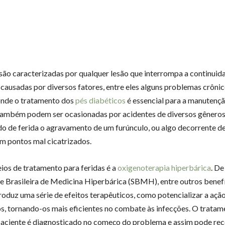
 são caracterizadas por qualquer lesão que interrompa a continuida
causadas por diversos fatores, entre eles alguns problemas crôni
onde o tratamento dos
pés diabéticos
é essencial para a manutençã
também podem ser ocasionadas por acidentes de diversos gêneros
o de ferida o agravamento de um furúnculo, ou algo decorrente d
om pontos mal cicatrizados.
os de tratamento para feridas é a
oxigenoterapia hiperbárica
. D
e Brasileira de Medicina Hiperbárica (SBMH), entre outros benefí
roduz uma série de efeitos terapêuticos, como potencializar a açã
os, tornando-os mais eficientes no combate às infecções. O tratame
aciente é diagnosticado no começo do problema e assim pode rec