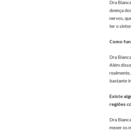
Dra Bianca
doença dos
nervos, qu
ter o sint
Como func
Dra Bianca
Além disso
realmente,
bastante i
Existe al
regiões c
Dra Bianca
mexer os m