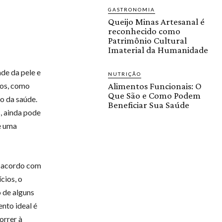
GASTRONOMIA
Queijo Minas Artesanal é
reconhecido como
Patrimônio Cultural
Imaterial da Humanidade
de da pele e
NUTRIÇÃO
cos, como
Alimentos Funcionais: O
Que São e Como Podem
o da saúde.
Beneficiar Sua Saúde
, ainda pode
e uma
e acordo com
cios, o
o de alguns
nto ideal é
orrer à