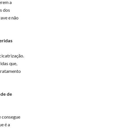
erem a
s dos
rave e não
eridas
cicatrização.
idas que,
 tratamento
ade de
te consegue
e é a