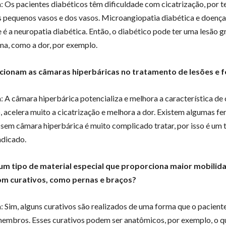
: Os pacientes diabéticos têm dificuldade com cicatrização, por t
 pequenos vasos e dos vasos. Microangiopatia diabética e doença
e é a neuropatia diabética. Então, o diabético pode ter uma lesão g
oma, como a dor, por exemplo.
ionam as câmaras hiperbáricas no tratamento de lesões e f
: A câmara hiperbárica potencializa e melhora a característica de 
, acelera muito a cicatrização e melhora a dor. Existem algumas fer
 sem câmara hiperbárica é muito complicado tratar, por isso é um
ndicado.
gum tipo de material especial que proporciona maior mobilid
om curativos, como pernas e braços?
: Sim, alguns curativos são realizados de uma forma que o pacien
embros. Esses curativos podem ser anatômicos, por exemplo, o qu