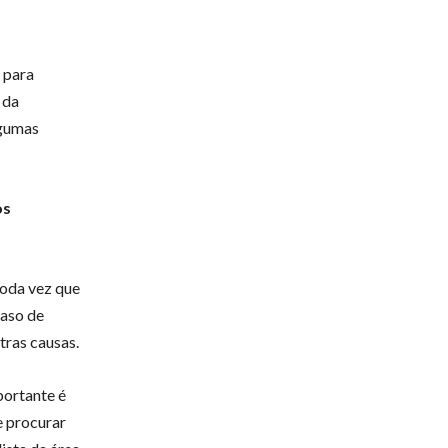
 para
 da
lgumas
os
Toda vez que
caso de
tras causas.
portante é
e procurar