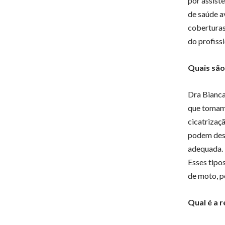
por assist
de saúde a
coberturas
do profissi
Quais são
Dra Bianca
que tomam 
cicatrizaç
podem dese
adequada. 
Esses tipo
de moto, p
Qual é a 