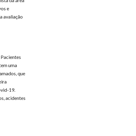
ista da área
vos e
a avaliação
 Pacientes
 tem uma
camados, que
ira
vid-19.
os, acidentes