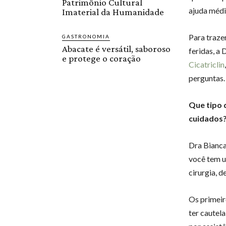
Patrimônio Cultural
ajuda médi
Imaterial da Humanidade
Para traze
GASTRONOMIA
Abacate é versátil, saboroso
feridas, a 
e protege o coração
Cicatriclin
perguntas.
Que tipo 
cuidados
Dra Bianca
você tem u
cirurgia, 
Os primeir
ter cautel