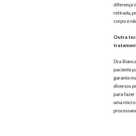
diferença 
retirada, 
corpo e nã
Outra tec
tratamen
Dra Bianca
paciente p
garante ma
diversos p
para fazer
uma microl
processand