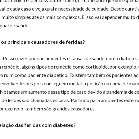
ência médica especializada. Portanto, é importante que um especial
valie cada caso e veja qual a necessidade de cuidado. Desde curati
 muito simples até os mais complexos. E isso vai depender muito d
onal de saúde.
 os principais causadores de feridas?
: Posso dizer que são acidentes e causas de saúde, como diabetes.
remédio, alguns tipos de remédio como corticóide, por exemplo,
ão ruim como paciente diabético. Existem também os pacientes a
nvolver lesões pois conseguem mudar a posição na cama de mane
Notamos um aumento desse tipo de caso devido à pandemia de co
s de lesões são chamadas escaras. Partindo para ambientes extern
or exemplo, também são grandes causadores.
relação das feridas com diabetes?