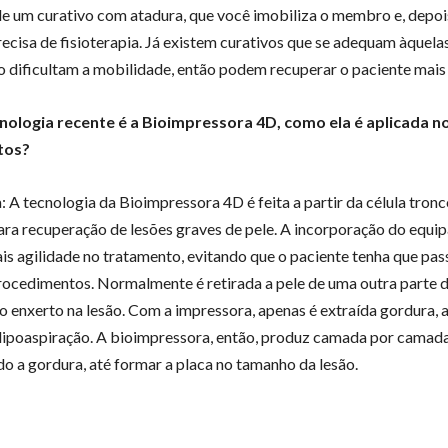
de um curativo com atadura, que você imobiliza o membro e, depoi
precisa de fisioterapia. Já existem curativos que se adequam àquela
o dificultam a mobilidade, então podem recuperar o paciente mais
nologia recente é a Bioimpressora 4D, como ela é aplicada n
tos?
: A tecnologia da Bioimpressora 4D é feita a partir da célula tron
ara recuperação de lesões graves de pele. A incorporação do equ
is agilidade no tratamento, evitando que o paciente tenha que pas
rocedimentos. Normalmente é retirada a pele de uma outra parte 
 o enxerto na lesão. Com a impressora, apenas é extraída gordura, 
ipoaspiração. A bioimpressora, então, produz camada por camada
o a gordura, até formar a placa no tamanho da lesão.