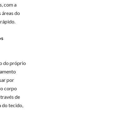
s, com a
s áreas do
 rápido.
os
co do próprio
ipamento
sar por
do corpo
através de
 do tecido,