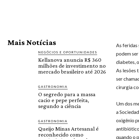
Mais Notícias
As feridas
NEGÓCIOS E OPORTUNIDADES
podem ser 
Kellanova anuncia R$ 360
diabetes, 
milhões de investimento no
As lesões 
mercado brasileiro até 2026
ser chamad
cirurgia c
GASTRONOMIA
O segredo para a massa
cacio e pepe perfeita,
Um dos mei
segundo a ciência
a Sociedad
oxigênio p
GASTRONOMIA
Queijo Minas Artesanal é
antibiótic
reconhecido como
quando o p