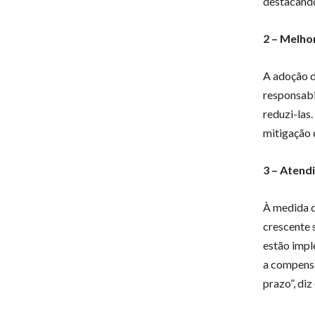
destacando
2 – Melho
A adoção 
responsabi
reduzi-las
mitigação 
3 – Atend
À medida q
crescente 
estão impl
a compensa
prazo”, di