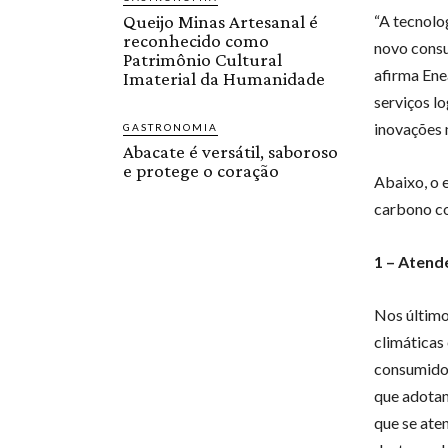
Queijo Minas Artesanal é
“A tecnolo
reconhecido como
novo consu
Patrimônio Cultural
afirma Ene
Imaterial da Humanidade
serviços l
inovações 
GASTRONOMIA
Abacate é versátil, saboroso
e protege o coração
Abaixo, o e
carbono c
1 – Atend
Nos último
climáticas
consumidor
que adotam
que se ate