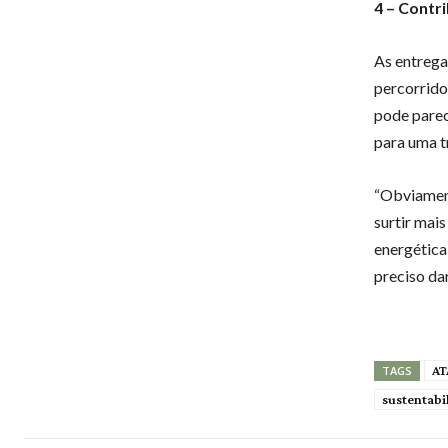
4 – Contr
As entrega
percorrido
pode parec
para uma t
“Obviamen
surtir mais
energética
preciso dar
AT
TAGS
sustentabi