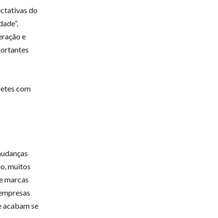
ctativas do
dade”,
eração e
portantes
fretes com
 mudanças
do, muitos
 e marcas
 empresas
de acabam se