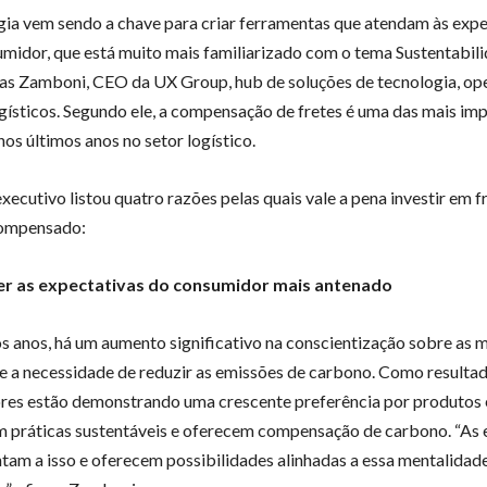
gia vem sendo a chave para criar ferramentas que atendam às expe
midor, que está muito mais familiarizado com o tema Sustentabili
as Zamboni, CEO da UX Group, hub de soluções de tecnologia, op
ogísticos. Segundo ele, a compensação de fretes é uma das mais im
nos últimos anos no setor logístico.
xecutivo listou quatro razões pelas quais vale a pena investir em 
ompensado:
er as expectativas do consumidor mais antenado
s anos, há um aumento significativo na conscientização sobre as
 e a necessidade de reduzir as emissões de carbono. Como resulta
es estão demonstrando uma crescente preferência por produtos
 práticas sustentáveis e oferecem compensação de carbono. “As
ntam a isso e oferecem possibilidades alinhadas a essa mentalida