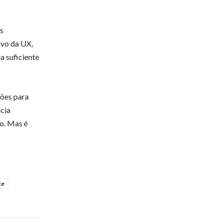
s
ivo da UX,
a suficiente
ões para
ncia
io. Mas é
te