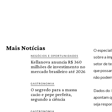
Mais Notícias
O especial
NEGÓCIOS E OPORTUNIDADES
sobre a im
Kellanova anuncia R$ 360
setor de t
milhões de investimento no
que possam
mercado brasileiro até 2026
não podem
GASTRONOMIA
O segredo para a massa
Dados do
cacio e pepe perfeita,
apontam qu
segundo a ciência
seja respo
GASTRONOMIA