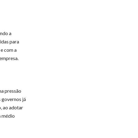
ndo a
idas para
 e com a
 empresa.
ma pressão
 governos já
, ao adotar
m médio