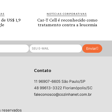
VAS
NOTÍCIAS CORPORATIVAS
 de US$ 1,9
Car-T Cell é reconhecido como
le
tratamento contra a leucemia
Enviar
Contato
11 96907-6605 São Paulo/SP
48 99613-3322 Florianópolis/SC
faleconosco@cozinhanet.com.br
s reservados