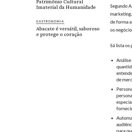
Patrimônio Cultural
Segundo Ad
Imaterial da Humanidade
marketing,
de forma a
GASTRONOMIA
Abacate é versátil, saboroso
os negócio
e protege o coração
Sá lista os
Análise
quantid
entende
de merc
Persona
persona
especia
fornecid
Automaç
audiênc
para qu