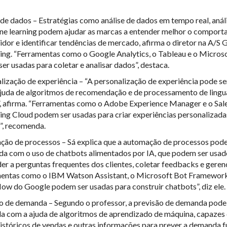
 de dados – Estratégias como análise de dados em tempo real, análi
ne learning podem ajudar as marcas a entender melhor o compor
dor e identificar tendências de mercado, afirma o diretor na A/S 
ng. “Ferramentas como o Google Analytics, o Tableau e o Micros
er usadas para coletar e analisar dados”, destaca.
lização de experiência – “A personalização de experiência pode se
juda de algoritmos de recomendação e de processamento de ling
”, afirma. “Ferramentas como o Adobe Experience Manager e o Sal
ng Cloud podem ser usadas para criar experiências personalizada
s”, recomenda.
ão de processos – Sá explica que a automação de processos pode
da com o uso de chatbots alimentados por IA, que podem ser usad
er a perguntas frequentes dos clientes, coletar feedbacks e geren
entas como o IBM Watson Assistant, o Microsoft Bot Framework
low do Google podem ser usadas para construir chatbots”, diz ele.
o de demanda – Segundo o professor, a previsão de demanda pode
da com a ajuda de algoritmos de aprendizado de máquina, capazes 
istóricos de vendas e outras informações para prever a demanda f