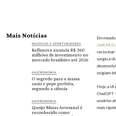
Mais Notícias
Em meados
NEGÓCIOS E OPORTUNIDADES
Jonh McCa
Kellanova anuncia R$ 360
raciocinar
milhões de investimento no
surgiu a IA
mercado brasileiro até 2026
desenvolvi
exigiam in
GASTRONOMIA
O segredo para a massa
cacio e pepe perfeita,
Hoje, a IA
segundo a ciência
ChatGPT – 
usuários a
GASTRONOMIA
Queijo Minas Artesanal é
mais rápid
reconhecido como