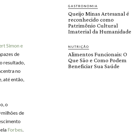
GASTRONOMIA
Queijo Minas Artesanal é
reconhecido como
Patrimônio Cultural
Imaterial da Humanidade
ert Simon e
NUTRIÇÃO
apazes de
Alimentos Funcionais: O
Que São e Como Podem
o resultado,
Beneficiar Sua Saúde
ncentra no
, até então,
o, o
 milhões de
rescimento
pela
Forbes
.