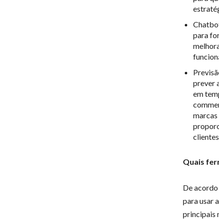
estratég
Chatbot
para fo
melhora
funcion
Previsã
prever 
em temp
commerc
marcas 
proporc
cliente
Quais fe
De acordo 
para usar a
principais 