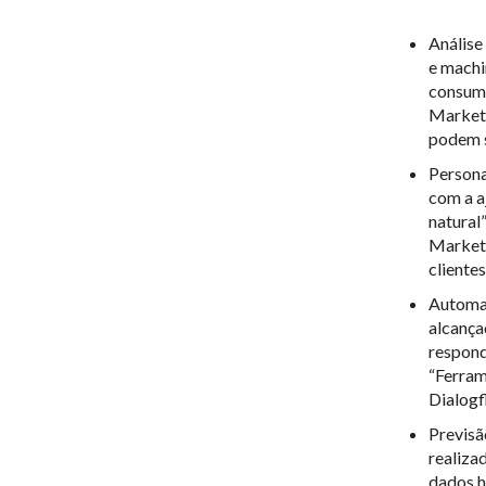
Análise
e machi
consumi
Marketi
podem s
Persona
com a a
natural
Marketi
cliente
Automaç
alcança
respond
“Ferram
Dialogf
Previsã
realiza
dados h