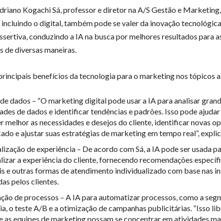
riano Kogachi Sá, professor e diretor na A/S Gestão e Marketing,
 incluindo o digital, também pode se valer da inovação tecnológica
ssertiva, conduzindo a IA na busca por melhores resultados para a
s de diversas maneiras.
 principais benefícios da tecnologia para o marketing nos tópicos a
 de dados – “O marketing digital pode usar a IA para analisar gran
ades de dados e identificar tendências e padrões. Isso pode ajudar
r melhor as necessidades e desejos do cliente, identificar novas o
ado e ajustar suas estratégias de marketing em tempo real”, explic
lização de experiência – De acordo com Sá, a IA pode ser usada p
lizar a experiência do cliente, fornecendo recomendações específi
is e outras formas de atendimento individualizado com base nas 
as pelos clientes.
ão de processos – A IA para automatizar processos, como a seg
ia, o teste A/B e a otimização de campanhas publicitárias. “Isso l
e as equipes de marketing possam se concentrar em atividades ma