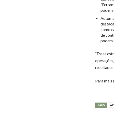
“Ferra
podem s
Automaç
destaca
como ca
de cont
podem s
“Essas est
operações,
resultados 
Para mais 
AT
TAGS