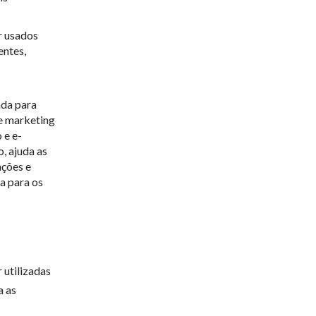
r usados
entes,
ada para
de marketing
 e e-
, ajuda as
ações e
a para os
 utilizadas
a as