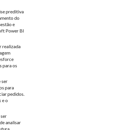
se preditiva
tamento do
Gestão e
oft Power BI
r realizada
uagem
esforce
s para os
 ser
os para
ciar pedidos.
 e o
 ser
de analisar
utura.