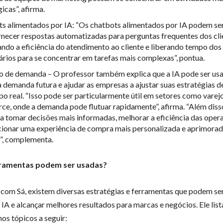
icas”, afirma.
s alimentados por IA: “Os chatbots alimentados por IA podem se
rnecer respostas automatizadas para perguntas frequentes dos cli
ndo a eficiência do atendimento ao cliente e liberando tempo dos
ários para se concentrar em tarefas mais complexas”, pontua.
o de demanda – O professor também explica que a IA pode ser us
a demanda futura e ajudar as empresas a ajustar suas estratégias 
o real. “Isso pode ser particularmente útil em setores como varejo
e, onde a demanda pode flutuar rapidamente”, afirma. “Além disso
a tomar decisões mais informadas, melhorar a eficiência das oper
ionar uma experiência de compra mais personalizada e aprimorad
s”, complementa.
rramentas podem ser usadas?
com Sá, existem diversas estratégias e ferramentas que podem ser
 IA e alcançar melhores resultados para marcas e negócios. Ele list
nos tópicos a seguir: