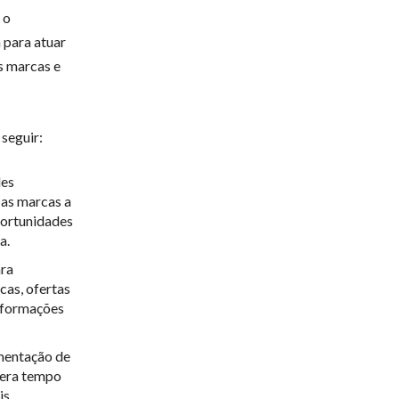
 o
 para atuar
s marcas e
 seguir:
des
 as marcas a
portunidades
a.
ara
cas, ofertas
informações
mentação de
ibera tempo
is