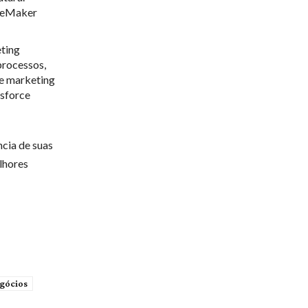
ageMaker
eting
processos,
 e marketing
esforce
ncia de suas
lhores
gócios