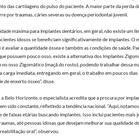
to das cartilagens do pulso do paciente. A maior parte da perda d
rre por traumas, cáries severas ou doença periodontal juvenil.
idade máxima para implantes dentários, em geral, não existe um li
Pacientes idosos se beneficiam significativamente de implantes. O 
 é avaliar a quantidade óssea e também as condições de saúde. Pa
que possuem pouco osso, existe a alternativa dos Implantes Zigom
 no osso Zigomático (maçã do rosto), podendo trabalhar dessa m
da carga imediata, entregando em geral, o trabalho em poucos dias
e de enxerto ósseo”, disse.
 a Belo Horizonte, o especialista acredita que a procura por impla
tem sido constante, refletindo a tendência nacional. “Aqui, notamo
 de faixas etárias buscando implantes. Isso inclui pacientes mais 
raumas, até pessoas idosas que desejam melhorar sua qualidade de
reabilitação oral”, observou.