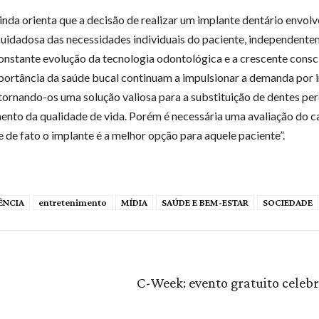
ainda orienta que a decisão de realizar um implante dentário envol
cuidadosa das necessidades individuais do paciente, independent
constante evolução da tecnologia odontológica e a crescente consc
portância da saúde bucal continuam a impulsionar a demanda por 
 tornando-os uma solução valiosa para a substituição de dentes per
nto da qualidade de vida. Porém é necessária uma avaliação do c
e de fato o implante é a melhor opção para aquele paciente”.
ÊNCIA
entretenimento
MÍDIA
SAÚDE E BEM-ESTAR
SOCIEDADE
C-Week: evento gratuito celebr