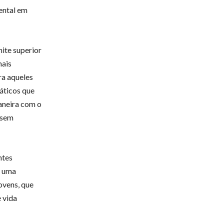
ental em
mite superior
mais
ra aqueles
áticos que
aneira com o
 sem
ntes
s uma
jovens, que
 vida