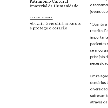
Patrimônio Cultural
o fechamen
Imaterial da Humanidade
jovens oco
GASTRONOMIA
Abacate é versátil, saboroso
“Quanto à 
e protege o coração
restrito. 
importante
pacientes 
se ancoram
princípio 
necessidad
Em relação
dentários 
diversidade
sofreram t
através da 