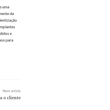
ve uma
emente da
ientização
implantes
didos e
aso para
Next article
a o cliente