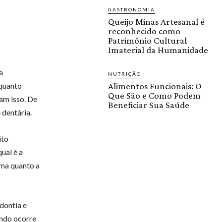
GASTRONOMIA
Queijo Minas Artesanal é
reconhecido como
Patrimônio Cultural
Imaterial da Humanidade
a
NUTRIÇÃO
 quanto
Alimentos Funcionais: O
Que São e Como Podem
am isso. De
Beneficiar Sua Saúde
 dentária.
ito
ual é a
ima quanto a
dontia e
ando ocorre