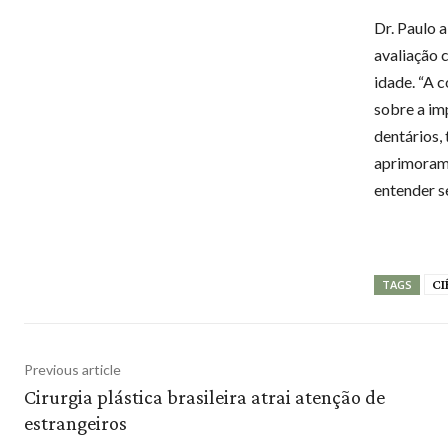
Dr. Paulo 
avaliação 
idade. “A 
sobre a im
dentários,
aprimorame
entender s
CI
TAGS
Previous article
Cirurgia plástica brasileira atrai atenção de
estrangeiros