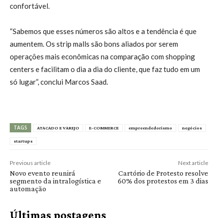
confortável.
“Sabemos que esses números são altos e a tendência é que
aumentem. Os strip malls são bons aliados por serem
operações mais econômicas na comparação com shopping
centers e facilitam o dia a dia do cliente, que faz tudo em um
só lugar”, conclui Marcos Saad.
TAGS
ATACADO E VAREJO
E-COMMERCE
empreendedorismo
negócios
startups
Previous article
Next article
Novo evento reunirá
Cartório de Protesto resolve
segmento da intralogística e
60% dos protestos em 3 dias
automação
Últimas postagens