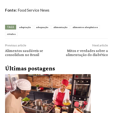
Fonte:
Food Service News
TAGS
adaptação
adequação
alimentação
alimentos alergênicos
rótulos
Previous article
Next article
Alimentos saudáveis se
Mitos e verdades sobre a
consolidam no Brasil
alimentação do diabético
Últimas postagens