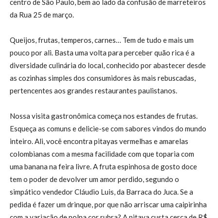
centro de São Paulo, bem ao lado da confusão de marreteiros
da Rua 25 de março.
Queijos, frutas, temperos, carnes… Tem de tudo e mais um
pouco por ali. Basta uma volta para perceber quão rica é a
diversidade culinária do local, conhecido por abastecer desde
as cozinhas simples dos consumidores às mais rebuscadas,
pertencentes aos grandes restaurantes paulistanos.
Nossa visita gastronômica começa nos estandes de frutas.
Esqueça as comuns e delicie-se com sabores vindos do mundo
inteiro. Ali, você encontra pitayas vermelhas e amarelas
colombianas com a mesma facilidade com que toparia com
uma banana na feira livre. A fruta espinhosa de gosto doce
tem o poder de devolver um amor perdido, segundo o
simpático vendedor Cláudio Luis, da Barraca do Juca. Se a
pedida é fazer um drinque, por que não arriscar uma caipirinha
com a variação de polpa cor rubra? A pitaya custa cerca de R$