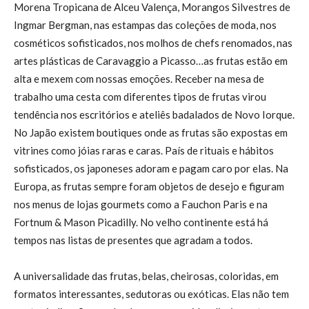
Morena Tropicana de Alceu Valença, Morangos Silvestres de
Ingmar Bergman, nas estampas das coleções de moda, nos
cosméticos sofisticados, nos molhos de chefs renomados, nas
artes plásticas de Caravaggio a Picasso…as frutas estão em
alta e mexem com nossas emoções. Receber na mesa de
trabalho uma cesta com diferentes tipos de frutas virou
tendência nos escritórios e ateliês badalados de Novo Iorque.
No Japão existem boutiques onde as frutas são expostas em
vitrines como jóias raras e caras. País de rituais e hábitos
sofisticados, os japoneses adoram e pagam caro por elas. Na
Europa, as frutas sempre foram objetos de desejo e figuram
nos menus de lojas gourmets como a Fauchon Paris e na
Fortnum & Mason Picadilly. No velho continente está há
tempos nas listas de presentes que agradam a todos.
A universalidade das frutas, belas, cheirosas, coloridas, em
formatos interessantes, sedutoras ou exóticas. Elas não tem