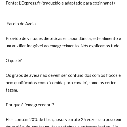
Fonte: L’Express.fr (traduzido e adaptado para cozinhanet)
Farelo de Aveia
Provido de virtudes dietéticas em abundância, este alimento é
um auxiliar inegável ao emagrecimento. Nós explicamos tudo.
O que é?
Os grãos de aveia não devem ser confundidos com os flocos e
nem qualificados como “comida para cavalo”, como os céticos
fazem.
Por que é “emagrecedor”?
Eles contém 20% de fibra, absorvem até 25 vezes seu peso em
água além de conter muitas proteínas e açúcares lentos. Na