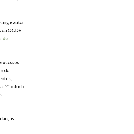
icing e autor
zes da OCDE
s de
 processos
m de,
entos,
ma. “Contudo,
m
udanças