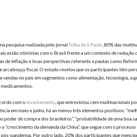
a pesquisa realizada pelo jornal
Folha de S.Paulo
, 80% das multin
aís estão otimistas com o Brasil frente a um contexto de redução 
as de inflação e boas perspectivas referente a pautas como Refor
 e arcabouço fiscal. O estudo revelou que os participantes têm per
de vendas no país em segmentos como alimentação, tecnologia, su
e medicamentos.
acordo com o
levantamento
, que entrevistou cem multinacionais p
ência em maio e junho, há ao menos três elementos positivos: “mel
 no poder de compra dos brasileiros”, “probabilidade de uma boa sa
 o “crescimento da demanda da China”, que segue com o processo
 pós-pandemia. Por outro lado, 20% dos participantes que mencio