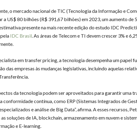
nte, o mercado nacional de TIC (Tecnologia da Informação e Com
r a US$ 80 bilhões (R$ 391,67 bilhões) em 2023, um aumento de 
stimativa presente na mais recente edição do estudo IDC Predicti
 pela
IDC Brasil
. As áreas de Telecom e TI devem crescer 3% e 6,2
mente.
ecialista em transfer pricing, a tecnologia desempenha um papel 
o das empresas às mudanças legislativas, incluindo aquelas relativ
Transferência.
pectos da tecnologia podem ser aproveitados para garantir uma tr
a conformidade contínua, como ERP (Sistemas Integrados de Gest
specializados e análise de Big Data”, afirma. A esses recursos, Pet
 as soluções de IA, blockchain, armazenamento em nuvem e sistema
rmação e E-learning.