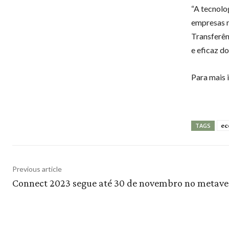
“A tecnolo
empresas n
Transferên
e eficaz do
Para mais 
ec
TAGS
Previous article
Connect 2023 segue até 30 de novembro no metave