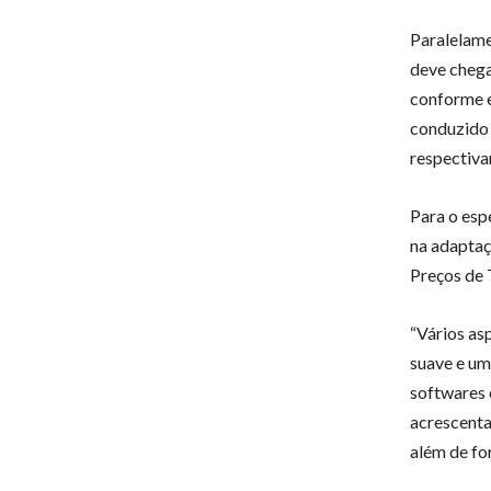
Paralelame
deve chega
conforme e
conduzido
respectiva
Para o esp
na adaptaçã
Preços de 
“Vários as
suave e um
softwares e
acrescenta
além de fo