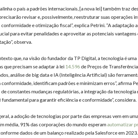
linha o país a padrões internacionais, [a nova lei] também traz des
recisarão revisar e, possivelmente, reestruturar suas operações i
 conformidade e otimização fiscal”, explica Petrini. “A adaptação a
rucial para evitar penalidades e aproveitar as potenciais vantagens
ação”, observa.
ntexto que, na visão do fundador da TP Digital, a tecnologia é uma 
s que precisam se adaptar à lei
14.596
de Preços de Transferência
dos, análise de big data e IA (Inteligência Artificial) são ferramen
 conformidade, identificam padrões e minimizam erros”, afirma Pe
 de constantes mudanças regulatórias, a integração da tecnologia
é fundamental para garantir eficiência e conformidade”, considera.
eral, a adoção de tecnologias por parte das empresas vem em um
. Em média, 91% das corporações do mundo esperam
automatizar p
conforme dados de um balanço realizado pela Salesforce em 2023.