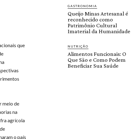
GASTRONOMIA
Queijo Minas Artesanal é
reconhecido como
Patrimônio Cultural
Imaterial da Humanidade
acionais que
NUTRIÇÃO
de
Alimentos Funcionais: O
Que São e Como Podem
ma
Beneficiar Sua Saúde
spectivas
primentos
or meio de
horias na
fra agrícola
 de
naram o país