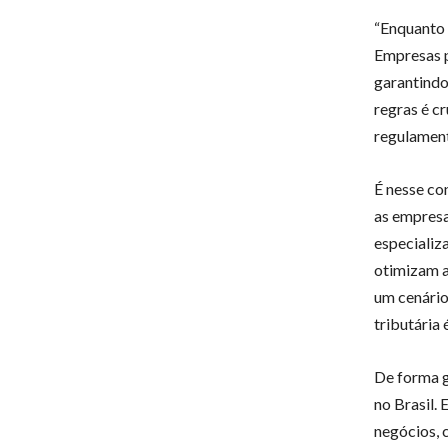
“Enquanto a
Empresas p
garantindo
regras é c
regulament
É nesse co
as empresa
especializa
otimizam a
um cenário
tributária 
De forma g
no Brasil
negócios, 