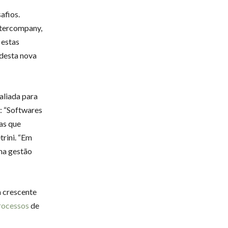
afios.
ntercompany,
 estas
 desta nova
aliada para
: “Softwares
tas que
trini. “Em
 na gestão
a crescente
rocessos
de