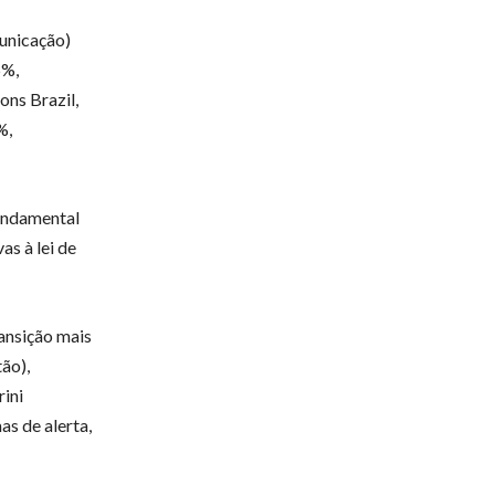
unicação)
5%,
ons Brazil,
%,
fundamental
as à lei de
ansição mais
ão),
rini
s de alerta,