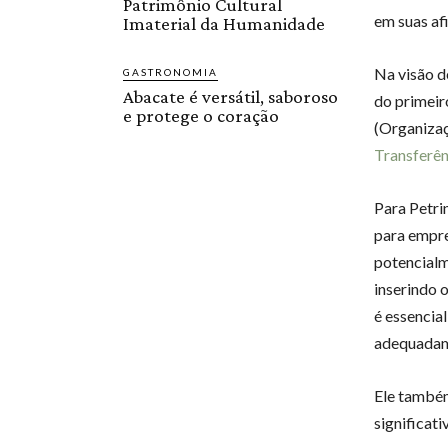
Patrimônio Cultural
em suas af
Imaterial da Humanidade
Na visão 
GASTRONOMIA
Abacate é versátil, saboroso
do primeir
e protege o coração
(Organiza
Transferên
Para Petri
para empre
potencialm
inserindo 
é essencia
adequadam
Ele também
significati