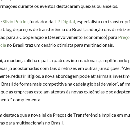
irmações durante os eventos destacaram queixas ou anseios.
de
Silvio Petrini
, fundador da
TP Digital
, especialista em transfer pr
o blog de preços de transferência do Brasil, a adoção das diretri
ção para a Cooperação e Desenvolvimento Econômico) para
Preço
cia
no Brasil traz um cenário otimista para multinacionais.
ni, a mudança alinha o país a padrões internacionais, simplificando
sas já acostumadas com tais diretrizes em outras jurisdições. “Alé
ente, reduzir litígios, a nova abordagem pode atrair mais investim
o Brasil de forma mais competitiva na cadeia global de valor”, afir
l que as empresas estejam atentas às novas exigências e se adapte
ente”, complementa.
 destaca que a nova lei de Preços de Transferência implica em m
vas para multinacionais no Brasil.