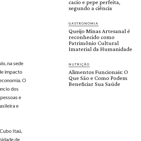
cacio e pepe perfeita,
segundo a ciência
GASTRONOMIA
Queijo Minas Artesanal é
reconhecido como
Patrimônio Cultural
Imaterial da Humanidade
lo, na sede
NUTRIÇÃO
de impacto
Alimentos Funcionais: O
Que São e Como Podem
 economia. O
Beneficiar Sua Saúde
úncio dos
 pessoas e
sileira e
 Cubo Itaú,
nidade de