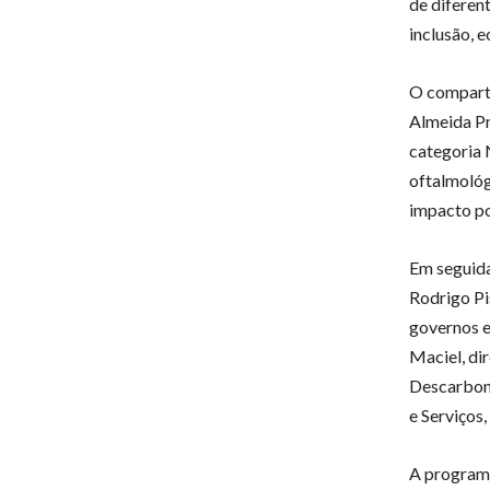
de diferen
inclusão, 
O comparti
Almeida Pr
categoria 
oftalmológ
impacto po
Em seguida
Rodrigo Pi
governos 
Maciel, di
Descarboni
e Serviços
A programa