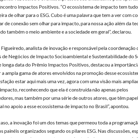
Encontro Impactos Positivos. “O ecossistema de impacto tem tudo
ira de olhar para o ESG. Cubo é uma palavra que tem a ver com co
lar de conexão sem olhar para impacto, para nossa ação além da te
do também o meio ambiente e a sociedade em geral”, declarou.
e Figueiredo, analista de inovação e responsável pela coordenação 
s de Negócios de Impacto Socioambiental e Sustentabilidade do S
e longa data do Prêmio Impactos Positivos, destacou a importânci
 a ampla gama de atores envolvidos na promoção desse ecossiste
isfação estar aqui mais uma vez, agora com uma visão mais amplia
impacto, reconhecendo que ela é construída não apenas pelos
ores, mas também por uma série de outros atores, que têm pape
l no apoio a esse ecossistema de impacto no Brasil”, apontou.
aso, a inovação foi um dos temas que permeou toda a programaç
os painéis organizados segundo os pilares ESG. Nas discussões, esp