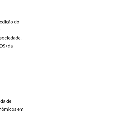
 edição do
e
sociedade,
ODS) da
nda de
conômicos em