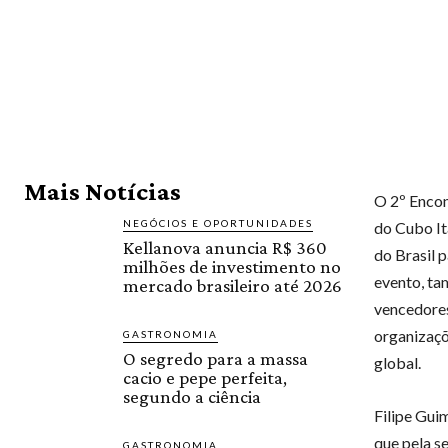
Mais Notícias
O 2º Encon
NEGÓCIOS E OPORTUNIDADES
do Cubo It
Kellanova anuncia R$ 360
do Brasil 
milhões de investimento no
evento, ta
mercado brasileiro até 2026
vencedores
organizaçõ
GASTRONOMIA
O segredo para a massa
global.
cacio e pepe perfeita,
segundo a ciência
Filipe Gui
que pela s
GASTRONOMIA