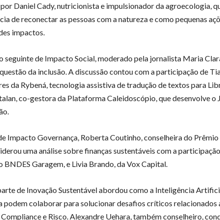
por Daniel Cady, nutricionista e impulsionador da agroecologia, q
cia de reconectar as pessoas com a natureza e como pequenas a
des impactos.
 seguinte de Impacto Social, moderado pela jornalista Maria Clar
questão da inclusão. A discussão contou com a participação de Ti
res da Rybená, tecnologia assistiva de tradução de textos para Libr
alan, co-gestora da Plataforma Caleidoscópio, que desenvolve o 
ão.
de Impacto Governança, Roberta Coutinho, conselheira do Prêmio
 liderou uma análise sobre finanças sustentáveis com a participaçã
o BNDES Garagem, e Livia Brando, da Vox Capital.
parte de Inovação Sustentável abordou como a Inteligência Artificia
 podem colaborar para solucionar desafios críticos relacionados 
 Compliance e Risco. Alexandre Uehara, também conselheiro, cond