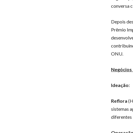
conversa c
Depois des
Prêmio Imp
desenvolve
contribuin
ONU.
Negócios
Ideação:
Reflora
(H
sistemas a
diferentes
Operação