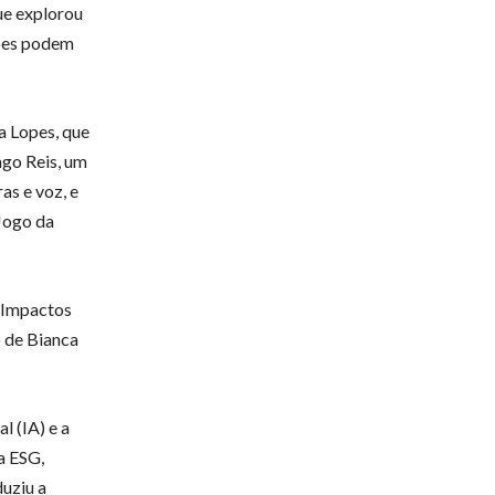
ue explorou
ções podem
a Lopes, que
ago Reis, um
as e voz, e
Jogo da
 Impactos
o de Bianca
l (IA) e a
a ESG,
uziu a