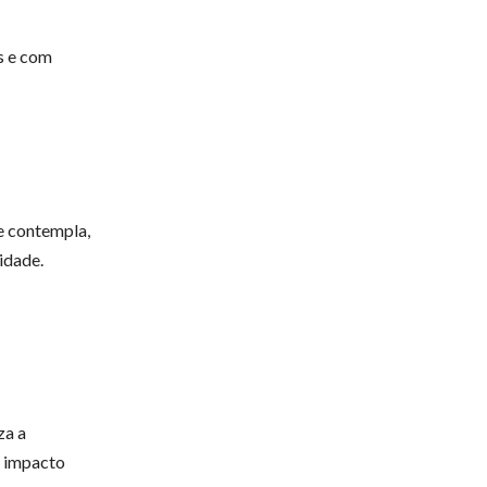
s e com
e contempla,
idade.
za a
o impacto