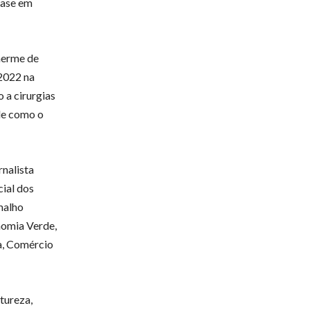
fase em
herme de
2022 na
 a cirurgias
de como o
rnalista
cial dos
malho
nomia Verde,
a, Comércio
tureza,