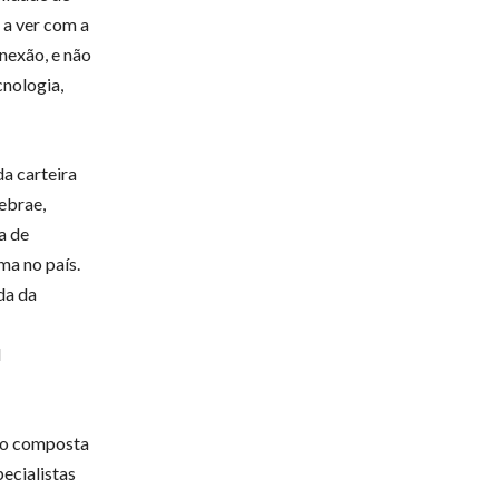
 a ver com a
nexão, e não
cnologia,
da carteira
ebrae,
a de
ma no país.
da da
l
ão composta
ecialistas