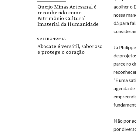
Queijo Minas Artesanal é
acolher o 
reconhecido como
nossa mane
Patrimônio Cultural
dá para fa
Imaterial da Humanidade
consideran
GASTRONOMIA
Abacate é versátil, saboroso
Já Philipp
e protege o coração
de projeto
parceiro d
reconhecer
“É uma sat
agenda de 
empreended
fundamenta
Não por ac
por divers