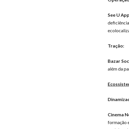
See U Ap
deficiência
ecolocaliz
Tração:
Bazar Soc
além da pa
Ecossist
Dinamiza
Cinema N
formação e