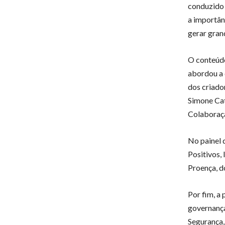
conduzido 
a importân
gerar gran
O conteúdo
abordou a 
dos criado
Simone Cat
Colaboraç
No painel 
Positivos,
Proença, d
Por fim, a 
governança
Segurança,