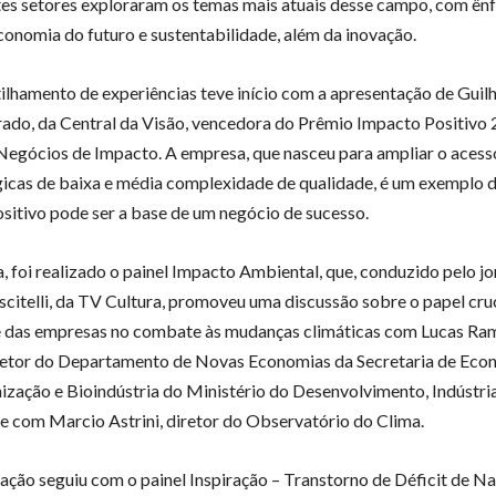
tes setores exploraram os temas mais atuais desse campo, com ên
economia do futuro e sustentabilidade, além da inovação.
lhamento de experiências teve início com a apresentação de Guil
ado, da Central da Visão, vencedora do Prêmio Impacto Positivo 
Negócios de Impacto. A empresa, que nasceu para ampliar o acesso
icas de baixa e média complexidade de qualidade, é um exemplo 
sitivo pode ser a base de um negócio de sucesso.
, foi realizado o painel Impacto Ambiental, que, conduzido pelo jo
scitelli, da TV Cultura, promoveu uma discussão sobre o papel cru
e das empresas no combate às mudanças climáticas com Lucas Ra
retor do Departamento de Novas Economias da Secretaria de Eco
zação e Bioindústria do Ministério do Desenvolvimento, Indústri
, e com Marcio Astrini, diretor do Observatório do Clima.
ção seguiu com o painel Inspiração – Transtorno de Déficit de Na