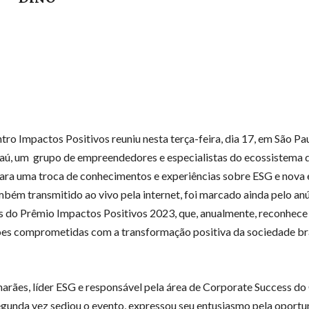
tro Impactos Positivos reuniu nesta terça-feira, dia 17, em São Pau
aú, um grupo de empreendedores e especialistas do ecossistema 
para uma troca de conhecimentos e experiências sobre ESG e nova
mbém transmitido ao vivo pela internet, foi marcado ainda pelo an
 do Prêmio Impactos Positivos 2023, que, anualmente, reconhece
es comprometidas com a transformação positiva da sociedade bra
marães, líder ESG e responsável pela área de Corporate Success do
egunda vez sediou o evento, expressou seu entusiasmo pela oportu