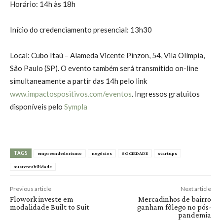
Horário: 14h às 18h
Início do credenciamento presencial: 13h30
Local: Cubo Itaú – Alameda Vicente Pinzon, 54, Vila Olímpia,
São Paulo (SP). O evento também será transmitido on-line
simultaneamente a partir das 14h pelo link
www.impactospositivos.com/eventos
. Ingressos gratuitos
disponíveis pelo
Sympla
TAGS
empreendedorismo
negócios
SOCIEDADE
startups
sustentabilidade
Previous article
Next article
Flowork investe em
Mercadinhos de bairro
modalidade Built to Suit
ganham fôlego no pós-
pandemia