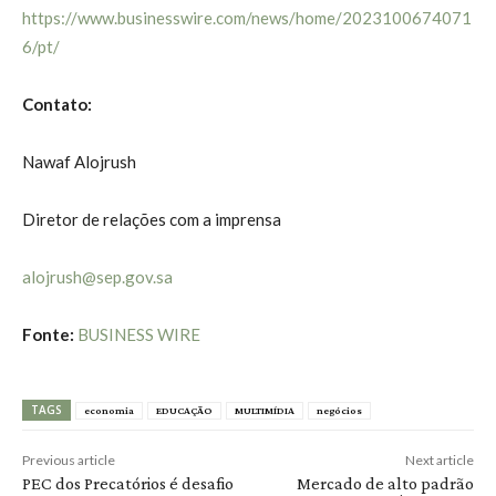
https://www.businesswire.com/news/home/2023100674071
6/pt/
Contato:
Nawaf Alojrush
Diretor de relações com a imprensa
alojrush@sep.gov.sa
Fonte:
BUSINESS WIRE
TAGS
economia
EDUCAÇÃO
MULTIMÍDIA
negócios
Previous article
Next article
PEC dos Precatórios é desafio
Mercado de alto padrão