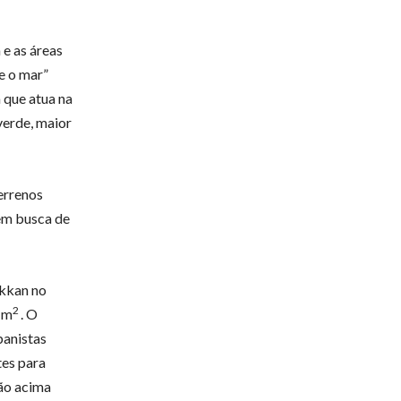
 e as áreas
e o mar”
 que atua na
verde, maior
errenos
em busca de
okkan no
2
l m
. O
banistas
tes para
ção acima