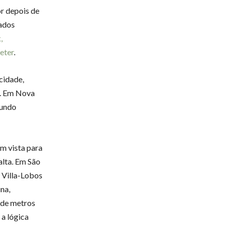
r depois de
ados
,
eter
.
cidade,
i. Em Nova
gundo
m vista para
alta. Em São
 Villa-Lobos
na,
 de metros
, a lógica