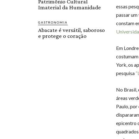
Patrimônio Cultural
essas pesq
Imaterial da Humanidade
passar um 
constam e
GASTRONOMIA
Abacate é versátil, saboroso
Universida
e protege o coração
Em Londres
costumam c
York, os a
pesquisa
“
No Brasil,
áreas verd
Paulo, por
dispararam
epicentro 
quadrados 