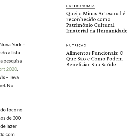
GASTRONOMIA
Queijo Minas Artesanal é
reconhecido como
Patrimônio Cultural
Imaterial da Humanidade
 Nova York –
NUTRIÇÃO
do a lista
Alimentos Funcionais: O
Que São e Como Podem
 a pesquisa
Beneficiar Sua Saúde
ort 2020
,
Is – leva
vel. No
 do foco no
nos de 300
de lazer,
rdo com