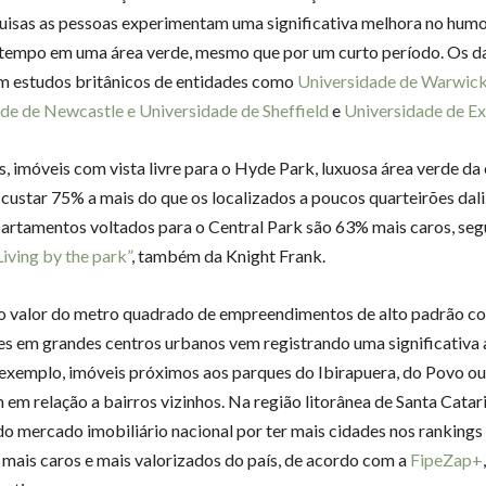
uisas as pessoas experimentam uma significativa melhora no humo
tempo em uma área verde, mesmo que por um curto período. Os d
m estudos britânicos de entidades como
Universidade de Warwick
de de Newcastle e Universidade de Sheffield
e
Universidade de Ex
, imóveis com vista livre para o Hyde Park, luxuosa área verde da 
ustar 75% a mais do que os localizados a poucos quarteirões dal
partamentos voltados para o Central Park são 63% mais caros, se
Living by the park”
, também da Knight Frank.
 o valor do metro quadrado de empreendimentos de alto padrão co
es em grandes centros urbanos vem registrando uma significativa 
 exemplo, imóveis próximos aos parques do Ibirapuera, do Povo ou
 em relação a bairros vizinhos. Na região litorânea de Santa Catari
do mercado imobiliário nacional por ter mais cidades nos rankings
mais caros e mais valorizados do país, de acordo com a
FipeZap+