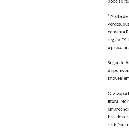
pode se rep
“ A alta d
verdes, qu
comenta Ro
região. “A
o preço fin
Segundo Ro
disponívei
imóveis em
O Vivapark
litoral No
empreendim
brasileiros
residência