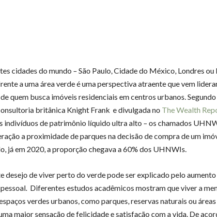
tes cidades do mundo – São Paulo, Cidade do México, Londres ou
rente a uma área verde é uma perspectiva atraente que vem lideran
 de quem busca imóveis residenciais em centros urbanos. Segundo
consultoria britânica Knight Frank e divulgada no
The Wealth Rep
 indivíduos de patrimônio líquido ultra alto – os chamados UHNW
ração a proximidade de parques na decisão de compra de um imó
do, já em 2020, a proporção chegava a 60% dos UHNWIs.
e desejo de viver perto do verde pode ser explicado pelo aumento
pessoal. Diferentes estudos acadêmicos mostram que viver a me
espaços verdes urbanos, como parques, reservas naturais ou áreas 
uma maior sensação de felicidade e satisfação com a vida. De aco