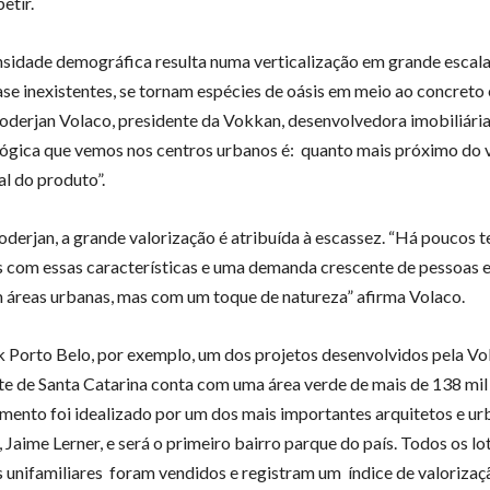
etir.
ensidade demográfica resulta numa verticalização em grande escala
ase inexistentes, se tornam espécies de oásis em meio ao concreto 
derjan Volaco, presidente da Vokkan, desenvolvedora imobiliária
 lógica que vemos nos centros urbanos é: quanto mais próximo do 
al do produto”.
derjan, a grande valorização é atribuída à escassez. “Há poucos t
s com essas características e uma demanda crescente de pessoas 
 áreas urbanas, mas com um toque de natureza” afirma Volaco.
 Porto Belo, por exemplo, um dos projetos desenvolvidos pela V
rte de Santa Catarina conta com uma área verde de mais de 138 mi
ento foi idealizado por um dos mais importantes arquitetos e ur
, Jaime Lerner, e será o primeiro bairro parque do país. Todos os lo
s unifamiliares foram vendidos e registram um índice de valoriza